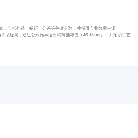
底孔计算，包括外径、螺距、公差等关键参数，并提供专业数据来源
孔尺寸的常见疑问，通过公式推导给出精确推荐值（Φ5.18mm），并附加工艺
药品医疗器械网络信息服务备案(京)网药械信息备字（2021）第00159号