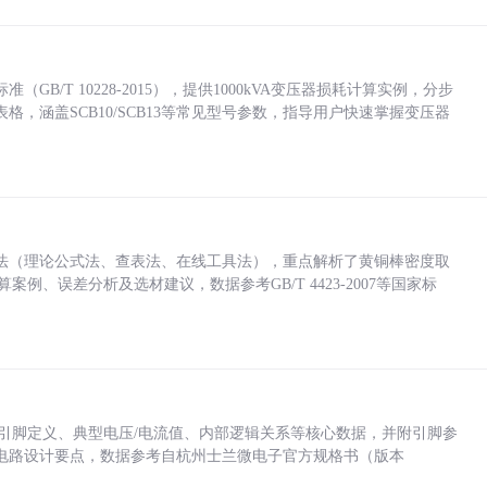
/T 10228-2015），提供1000kVA变压器损耗计算实例，分步
，涵盖SCB10/SCB13等常见型号参数，指导用户快速掌握变压器
法（理论公式法、查表法、在线工具法），重点解析了黄铜棒密度取
计算案例、误差分析及选材建议，数据参考GB/T 4423-2007等国家标
括各引脚定义、典型电压/电流值、内部逻辑关系等核心数据，并附引脚参
电路设计要点，数据参考自杭州士兰微电子官方规格书（版本