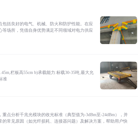
点包括良好的电气、机械、防火和防护性能。在应
心等场所，凭借自身优势满足不同领域对电力供应
5m,栏板高55cm b)承载能力:标载30-35吨,最大允
标准
点分析千兆光模块的收光标准（典型值为-3dBm至-24dBm），并
常的常见原因（如光纤损耗、连接器问题）及解决方案，帮助用户快