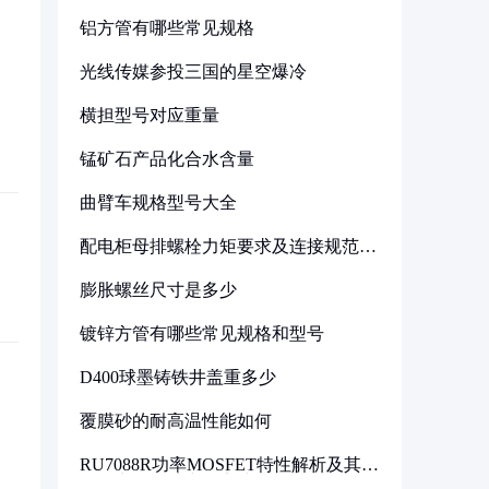
铝方管有哪些常见规格
光线传媒参投三国的星空爆冷
横担型号对应重量
锰矿石产品化合水含量
曲臂车规格型号大全
配电柜母排螺栓力矩要求及连接规范详
解
膨胀螺丝尺寸是多少
镀锌方管有哪些常见规格和型号
D400球墨铸铁井盖重多少
覆膜砂的耐高温性能如何
RU7088R功率MOSFET特性解析及其在
可调电源设计中的实践