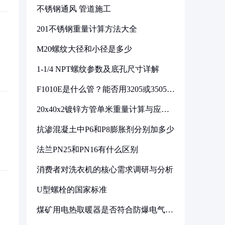
不锈钢通风 管道施工
201不锈钢重量计算方法大全
M20螺纹大径和小径是多少
1-1/4 NPT螺纹参数及底孔尺寸详解
F1010E是什么管？能否用3205或3505代
换
20x40x2镀锌方管单米重量计算与应用
分析
抗渗混凝土中P6和P8膨胀剂分别加多少
法兰PN25和PN16有什么区别
消费者对洗衣机的核心需求调研与分析
U型螺栓的国家标准
煤矿用电热取暖器是否符合防爆电气设
备标准