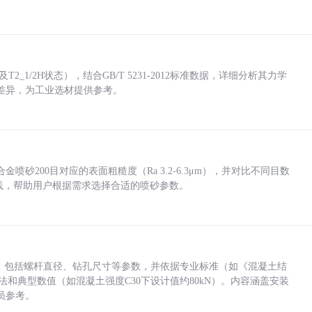
_1/2H状态），结合GB/T 5231-2012标准数据，详细分析其力学
差异，为工业选材提供参考。
砂200目对应的表面粗糙度（Ra 3.2-6.3μm），并对比不同目数
业实践，帮助用户根据需求选择合适的喷砂参数。
力，包括螺杆直径、钻孔尺寸等参数，并依据专业标准（如《混凝土结
方法和典型数值（如混凝土强度C30下设计值约80kN）。内容涵盖安装
员参考。