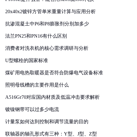
20x40x2镀锌方管单米重量计算与应用分析
抗渗混凝土中P6和P8膨胀剂分别加多少
法兰PN25和PN16有什么区别
消费者对洗衣机的核心需求调研与分析
U型螺栓的国家标准
煤矿用电热取暖器是否符合防爆电气设备标准
照明母线槽的主要作用是什么
A516Gr70对应国内材质及低温冲击要求解析
镀镍钢带可以过多少电流
计量泵如何达到控制和调节流量的目的
联轴器的轴孔形式有三种：Y型、J型、Z型