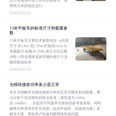
足不同领域对电力供应的高要求，保
障电力系统稳定运行。
2026年8月4日
13米平板车的标准尺寸和载重参
数
13米平板车主要技术参数包括: a)外形
尺寸:长13m×宽2.45m,栏板高55cm b)
承载能力:标载30-35吨,最大允许总重
49吨 c)符合国家道路车辆外廓尺寸及
轴荷限值标准
2026年8月4日
光模块接收功率多少是正常
本文详细解答光模块接收功率的正常范围及影响因素，重
点分析千兆光模块的收光标准（典型值为-3dBm
至-24dBm），并提供不同速率光模块的参考值表格。同时
解释功率异常的常见原因（如光纤损耗、连接器问题）及
解决方案，帮助用户快速判断网络性能问题。