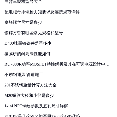
曲臂车规格型号大全
配电柜母排螺栓力矩要求及连接规范详解
膨胀螺丝尺寸是多少
镀锌方管有哪些常见规格和型号
D400球墨铸铁井盖重多少
覆膜砂的耐高温性能如何
RU7088R功率MOSFET特性解析及其在可调电源设计中的
实践
不锈钢通风 管道施工
201不锈钢重量计算方法大全
M20螺纹大径和小径是多少
1-1/4 NPT螺纹参数及底孔尺寸详解
F1010E是什么管？能否用3205或3505代换