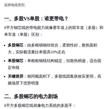
选择电线类型。
一、多股VS单股：谁更带电？
6平方铜芯线的带电能力就像赛车道上的双车道（多股）和
单车道（单股）区别：
多股铜芯
：由多根细铜丝绞合，柔韧性好，散热面积
大，实际载流量比单股高10%左右
单股铜芯
：单根粗铜线结构稳定，但散热稍逊，适合固
定布线
关键差异
：相同截面积下，多股线因集肤效应更弱，高
频场景下优势明显
二、多股铜芯的电力剧场
6平方多股铜芯线就像电力系统的多面手：