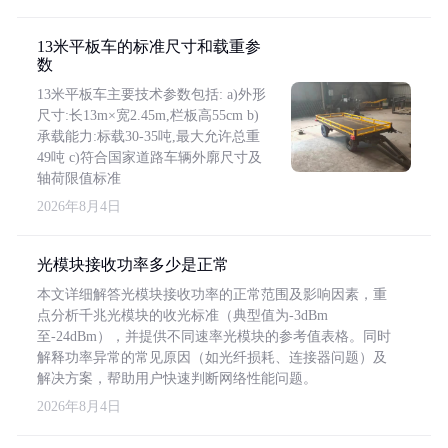
13米平板车的标准尺寸和载重参
数
13米平板车主要技术参数包括: a)外形
尺寸:长13m×宽2.45m,栏板高55cm b)
承载能力:标载30-35吨,最大允许总重
49吨 c)符合国家道路车辆外廓尺寸及
轴荷限值标准
2026年8月4日
光模块接收功率多少是正常
本文详细解答光模块接收功率的正常范围及影响因素，重
点分析千兆光模块的收光标准（典型值为-3dBm
至-24dBm），并提供不同速率光模块的参考值表格。同时
解释功率异常的常见原因（如光纤损耗、连接器问题）及
解决方案，帮助用户快速判断网络性能问题。
2026年8月4日