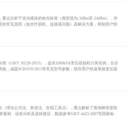
点分析千兆光模块的收光标准（典型值为-3dBm至-24dBm），并
常的常见原因（如光纤损耗、连接器问题）及解决方案，帮助用户快
/T 10228-2015），提供1000kVA变压器损耗计算实例，分步
，涵盖SCB10/SCB13等常见型号参数，指导用户快速掌握变压器
法（理论公式法、查表法、在线工具法），重点解析了黄铜棒密度取
计算案例、误差分析及选材建议，数据参考GB/T 4423-2007等国家标