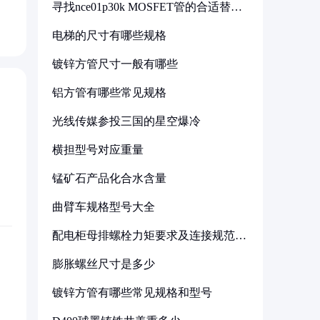
寻找nce01p30k MOSFET管的合适替代
型号
电梯的尺寸有哪些规格
镀锌方管尺寸一般有哪些
铝方管有哪些常见规格
光线传媒参投三国的星空爆冷
横担型号对应重量
锰矿石产品化合水含量
曲臂车规格型号大全
配电柜母排螺栓力矩要求及连接规范详
解
膨胀螺丝尺寸是多少
镀锌方管有哪些常见规格和型号