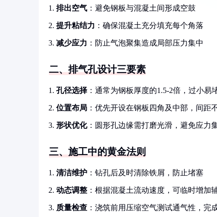
排出空气
：避免钢板与混凝土间形成空鼓
提升粘结力
：确保混凝土充分填充每个角落
减少应力
：防止气泡聚集造成局部压力集中
二、排气孔设计三要素
孔径选择
：通常为钢板厚度的1.5-2倍，过小
位置布局
：优先开设在钢板四角及中部，间距不超
形状优化
：圆形孔边缘需打磨光滑，避免应力
三、施工中的黄金法则
清洁维护
：钻孔后及时清除铁屑，防止堵塞
动态调整
：根据混凝土流动速度，可临时增加
质量检查
：浇筑前用压缩空气测试通气性，完