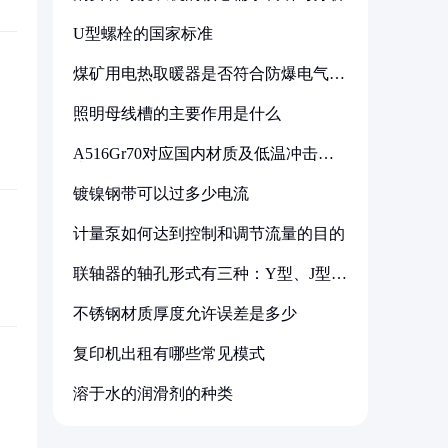
U型螺栓的国家标准
煤矿用电热取暖器是否符合防爆电气设
备标准
照明母线槽的主要作用是什么
A516Gr70对应国内材质及低温冲击要
求解析
镀镍钢带可以过多少电流
计量泵如何达到控制和调节流量的目的
联轴器的轴孔形式有三种：Y型、J型、
Z型
不锈钢材质厚度允许误差是多少
复印机出租有哪些常见模式
溶于水的润滑剂的种类