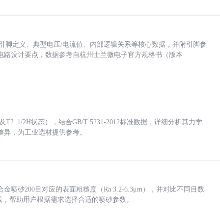
括各引脚定义、典型电压/电流值、内部逻辑关系等核心数据，并附引脚参
电路设计要点，数据参考自杭州士兰微电子官方规格书（版本
_1/2H状态），结合GB/T 5231-2012标准数据，详细分析其力学
差异，为工业选材提供参考。
砂200目对应的表面粗糙度（Ra 3.2-6.3μm），并对比不同目数
业实践，帮助用户根据需求选择合适的喷砂参数。