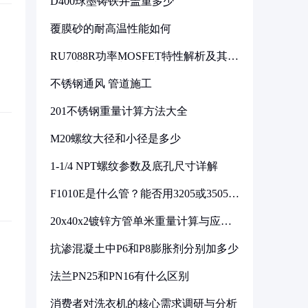
D400球墨铸铁井盖重多少
覆膜砂的耐高温性能如何
RU7088R功率MOSFET特性解析及其在
可调电源设计中的实践
不锈钢通风 管道施工
201不锈钢重量计算方法大全
M20螺纹大径和小径是多少
1-1/4 NPT螺纹参数及底孔尺寸详解
F1010E是什么管？能否用3205或3505代
换
20x40x2镀锌方管单米重量计算与应用
分析
抗渗混凝土中P6和P8膨胀剂分别加多少
法兰PN25和PN16有什么区别
消费者对洗衣机的核心需求调研与分析