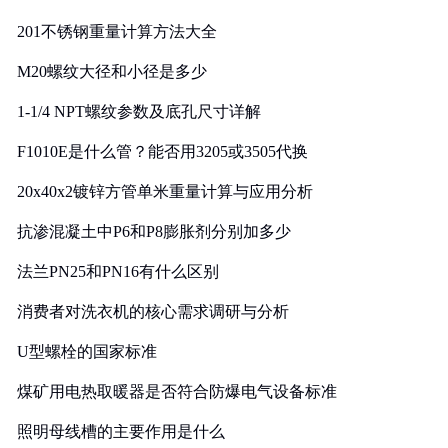
201不锈钢重量计算方法大全
M20螺纹大径和小径是多少
1-1/4 NPT螺纹参数及底孔尺寸详解
F1010E是什么管？能否用3205或3505代换
20x40x2镀锌方管单米重量计算与应用分析
抗渗混凝土中P6和P8膨胀剂分别加多少
法兰PN25和PN16有什么区别
消费者对洗衣机的核心需求调研与分析
U型螺栓的国家标准
煤矿用电热取暖器是否符合防爆电气设备标准
照明母线槽的主要作用是什么