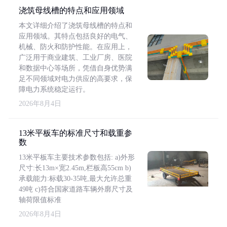
浇筑母线槽的特点和应用领域
本文详细介绍了浇筑母线槽的特点和
应用领域。其特点包括良好的电气、
机械、防火和防护性能。在应用上，
广泛用于商业建筑、工业厂房、医院
和数据中心等场所，凭借自身优势满
足不同领域对电力供应的高要求，保
障电力系统稳定运行。
2026年8月4日
13米平板车的标准尺寸和载重参
数
13米平板车主要技术参数包括: a)外形
尺寸:长13m×宽2.45m,栏板高55cm b)
承载能力:标载30-35吨,最大允许总重
49吨 c)符合国家道路车辆外廓尺寸及
轴荷限值标准
2026年8月4日