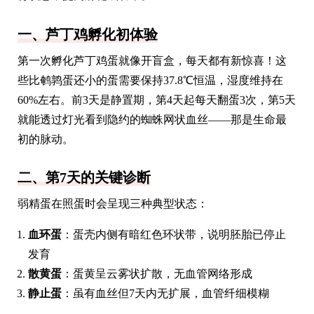
一、芦丁鸡孵化初体验
第一次孵化芦丁鸡蛋就像开盲盒，每天都有新惊喜！这
些比鹌鹑蛋还小的蛋需要保持37.8℃恒温，湿度维持在
60%左右。前3天是静置期，第4天起每天翻蛋3次，第5天
就能透过灯光看到隐约的蜘蛛网状血丝——那是生命最
初的脉动。
二、第7天的关键诊断
弱精蛋在照蛋时会呈现三种典型状态：
血环蛋
：蛋壳内侧有暗红色环状带，说明胚胎已停止
发育
散黄蛋
：蛋黄呈云雾状扩散，无血管网络形成
静止蛋
：虽有血丝但7天内无扩展，血管纤细模糊