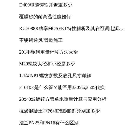
D400球墨铸铁井盖重多少
覆膜砂的耐高温性能如何
RU7088R功率MOSFET特性解析及其在可调电源设
计中的实践
不锈钢通风 管道施工
201不锈钢重量计算方法大全
M20螺纹大径和小径是多少
1-1/4 NPT螺纹参数及底孔尺寸详解
F1010E是什么管？能否用3205或3505代换
20x40x2镀锌方管单米重量计算与应用分析
抗渗混凝土中P6和P8膨胀剂分别加多少
法兰PN25和PN16有什么区别