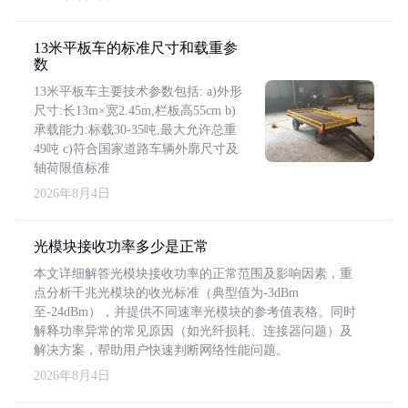
13米平板车的标准尺寸和载重参
数
13米平板车主要技术参数包括: a)外形
尺寸:长13m×宽2.45m,栏板高55cm b)
承载能力:标载30-35吨,最大允许总重
49吨 c)符合国家道路车辆外廓尺寸及
轴荷限值标准
2026年8月4日
光模块接收功率多少是正常
本文详细解答光模块接收功率的正常范围及影响因素，重
点分析千兆光模块的收光标准（典型值为-3dBm
至-24dBm），并提供不同速率光模块的参考值表格。同时
解释功率异常的常见原因（如光纤损耗、连接器问题）及
解决方案，帮助用户快速判断网络性能问题。
2026年8月4日