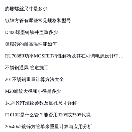
膨胀螺丝尺寸是多少
镀锌方管有哪些常见规格和型号
D400球墨铸铁井盖重多少
覆膜砂的耐高温性能如何
RU7088R功率MOSFET特性解析及其在可调电源设计中的
实践
不锈钢通风 管道施工
201不锈钢重量计算方法大全
M20螺纹大径和小径是多少
1-1/4 NPT螺纹参数及底孔尺寸详解
F1010E是什么管？能否用3205或3505代换
20x40x2镀锌方管单米重量计算与应用分析