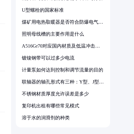
U型螺栓的国家标准
煤矿用电热取暖器是否符合防爆电气设
备标准
照明母线槽的主要作用是什么
A516Gr70对应国内材质及低温冲击要
求解析
镀镍钢带可以过多少电流
计量泵如何达到控制和调节流量的目的
联轴器的轴孔形式有三种：Y型、J型、
Z型
不锈钢材质厚度允许误差是多少
复印机出租有哪些常见模式
溶于水的润滑剂的种类