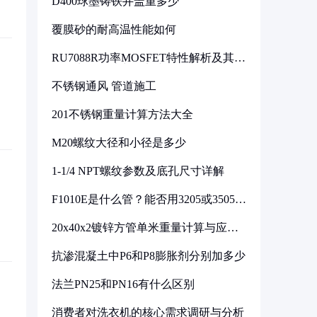
D400球墨铸铁井盖重多少
覆膜砂的耐高温性能如何
RU7088R功率MOSFET特性解析及其在
可调电源设计中的实践
不锈钢通风 管道施工
201不锈钢重量计算方法大全
M20螺纹大径和小径是多少
1-1/4 NPT螺纹参数及底孔尺寸详解
F1010E是什么管？能否用3205或3505代
换
20x40x2镀锌方管单米重量计算与应用
分析
抗渗混凝土中P6和P8膨胀剂分别加多少
法兰PN25和PN16有什么区别
消费者对洗衣机的核心需求调研与分析