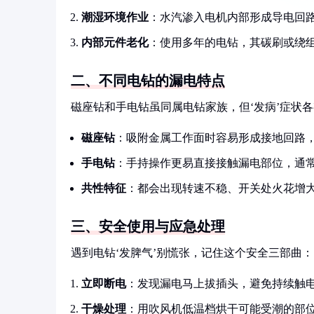
潮湿环境作业
：水汽渗入电机内部形成导电回
内部元件老化
：使用多年的电钻，其碳刷或绕
二、不同电钻的漏电特点
磁座钻和手电钻虽同属电钻家族，但‘发病’症状
磁座钻
：吸附金属工作面时容易形成接地回路
手电钻
：手持操作更易直接接触漏电部位，通
共性特征
：都会出现转速不稳、开关处火花增
三、安全使用与应急处理
遇到电钻‘发脾气’别慌张，记住这个安全三部曲：
立即断电
：发现漏电马上拔插头，避免持续触
干燥处理
：用吹风机低温档烘干可能受潮的部