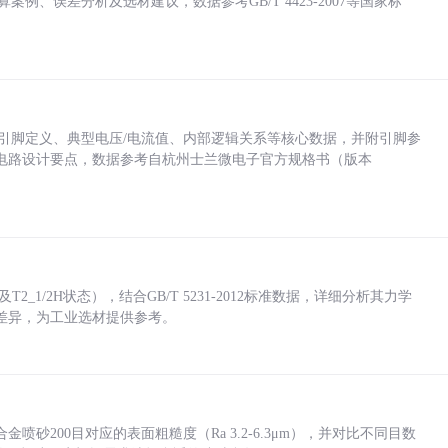
计算案例、误差分析及选材建议，数据参考GB/T 4423-2007等国家标
括各引脚定义、典型电压/电流值、内部逻辑关系等核心数据，并附引脚参
电路设计要点，数据参考自杭州士兰微电子官方规格书（版本
_1/2H状态），结合GB/T 5231-2012标准数据，详细分析其力学
差异，为工业选材提供参考。
砂200目对应的表面粗糙度（Ra 3.2-6.3μm），并对比不同目数