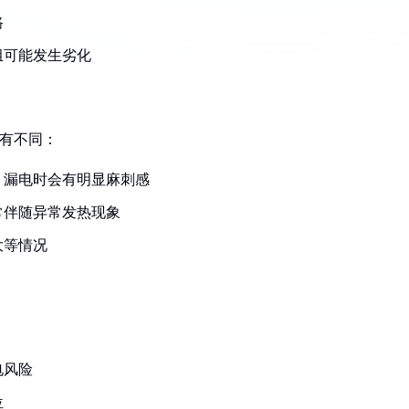
路
组可能发生劣化
各有不同：
，漏电时会有明显麻刺感
常伴随异常发热现象
大等情况
电风险
位