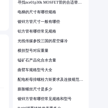
寻找nce01p30k MOSFET管的合适替代
型号
电梯的尺寸有哪些规格
镀锌方管尺寸一般有哪些
铝方管有哪些常见规格
光线传媒参投三国的星空爆冷
横担型号对应重量
锰矿石产品化合水含量
曲臂车规格型号大全
配电柜母排螺栓力矩要求及连接规范详
解
膨胀螺丝尺寸是多少
镀锌方管有哪些常见规格和型号