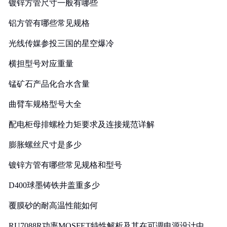
镀锌方管尺寸一般有哪些
铝方管有哪些常见规格
光线传媒参投三国的星空爆冷
横担型号对应重量
锰矿石产品化合水含量
曲臂车规格型号大全
配电柜母排螺栓力矩要求及连接规范详解
膨胀螺丝尺寸是多少
镀锌方管有哪些常见规格和型号
D400球墨铸铁井盖重多少
覆膜砂的耐高温性能如何
RU7088R功率MOSFET特性解析及其在可调电源设计中的