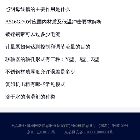
照明母线槽的主要作用是什么
A516Gr70对应国内材质及低温冲击要求解析
镀镍钢带可以过多少电流
计量泵如何达到控制和调节流量的目的
联轴器的轴孔形式有三种：Y型、J型、Z型
不锈钢材质厚度允许误差是多少
复印机出租有哪些常见模式
溶于水的润滑剂的种类
药品医疗器械网络信息服务备案(京)网药械信息备字（2021）第00159号
京ICP证030173号
京公网安备11000002000001号