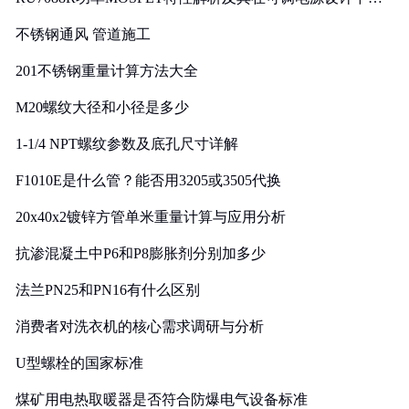
实践
不锈钢通风 管道施工
201不锈钢重量计算方法大全
M20螺纹大径和小径是多少
1-1/4 NPT螺纹参数及底孔尺寸详解
F1010E是什么管？能否用3205或3505代换
20x40x2镀锌方管单米重量计算与应用分析
抗渗混凝土中P6和P8膨胀剂分别加多少
法兰PN25和PN16有什么区别
消费者对洗衣机的核心需求调研与分析
U型螺栓的国家标准
煤矿用电热取暖器是否符合防爆电气设备标准