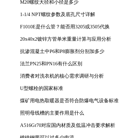
M20螺纹大径和小径是多少
1-1/4 NPT螺纹参数及底孔尺寸详解
F1010E是什么管？能否用3205或3505代换
20x40x2镀锌方管单米重量计算与应用分析
抗渗混凝土中P6和P8膨胀剂分别加多少
法兰PN25和PN16有什么区别
消费者对洗衣机的核心需求调研与分析
U型螺栓的国家标准
煤矿用电热取暖器是否符合防爆电气设备标准
照明母线槽的主要作用是什么
A516Gr70对应国内材质及低温冲击要求解析
镀镍钢带可以过多少电流