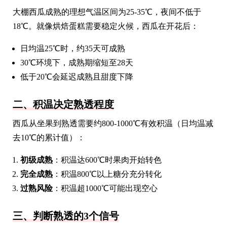
大棚西瓜成熟的理想气温区间为25-35℃，夜间不低于
18℃。就像烘焙蛋糕需要稳定火候，西瓜在开花后：
日均温25℃时，约35天可成熟
30℃环境下，成熟期缩短至28天
低于20℃会延迟成熟且甜度下降
二、积温决定熟透程度
西瓜从坐果到熟透需要约800-1000℃有效积温（日均温减
去10℃的累计值）：
初级成熟
：积温达600℃时果肉开始转色
完全成熟
：积温800℃以上糖分充分转化
过熟风险
：积温超1000℃可能出现空心
三、判断熟透的3个信号