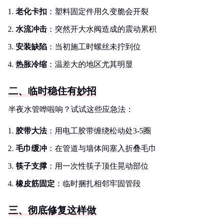
老化卡扣
：塑料固定件用久变脆会开裂
水流冲击
：突然开大水阀造成的震动累积
安装缺陷
：当初施工时螺丝未拧到位
热胀冷缩
：温差大的地区尤其明显
二、临时稳住有妙招
半夜水管哗啦响？试试这些应急法：
胶带大法
：用电工胶带缠绕松动处3-5圈
毛巾缓冲
：在管道与墙体间塞入折叠毛巾
筷子支撑
：用一次性筷子顶住晃动部位
橡皮筋固定
：临时捆扎相邻牢固管段
三、彻底修复这样做