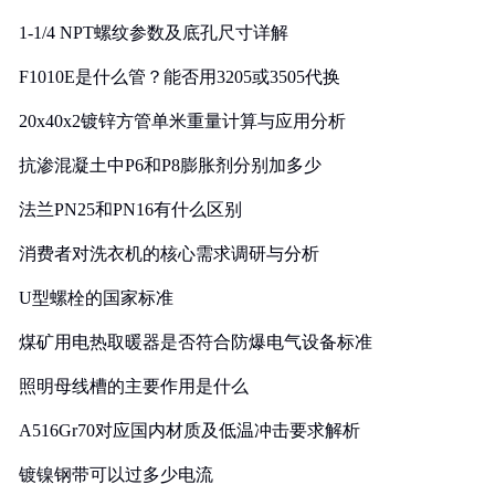
1-1/4 NPT螺纹参数及底孔尺寸详解
F1010E是什么管？能否用3205或3505代换
20x40x2镀锌方管单米重量计算与应用分析
抗渗混凝土中P6和P8膨胀剂分别加多少
法兰PN25和PN16有什么区别
消费者对洗衣机的核心需求调研与分析
U型螺栓的国家标准
煤矿用电热取暖器是否符合防爆电气设备标准
照明母线槽的主要作用是什么
A516Gr70对应国内材质及低温冲击要求解析
镀镍钢带可以过多少电流