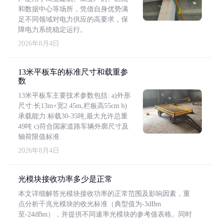
和数据中心等场所，凭借自身优势满
足不同领域对电力供应的高要求，保
障电力系统稳定运行。
2026年8月4日
13米平板车的标准尺寸和载重参
数
13米平板车主要技术参数包括: a)外形
尺寸:长13m×宽2.45m,栏板高55cm b)
承载能力:标载30-35吨,最大允许总重
49吨 c)符合国家道路车辆外廓尺寸及
轴荷限值标准
2026年8月4日
光模块接收功率多少是正常
本文详细解答光模块接收功率的正常范围及影响因素，重
点分析千兆光模块的收光标准（典型值为-3dBm
至-24dBm），并提供不同速率光模块的参考值表格。同时