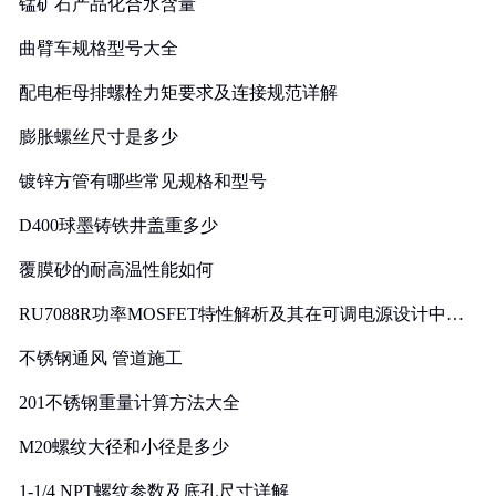
锰矿石产品化合水含量
曲臂车规格型号大全
配电柜母排螺栓力矩要求及连接规范详解
膨胀螺丝尺寸是多少
镀锌方管有哪些常见规格和型号
D400球墨铸铁井盖重多少
覆膜砂的耐高温性能如何
RU7088R功率MOSFET特性解析及其在可调电源设计中的
实践
不锈钢通风 管道施工
201不锈钢重量计算方法大全
M20螺纹大径和小径是多少
1-1/4 NPT螺纹参数及底孔尺寸详解