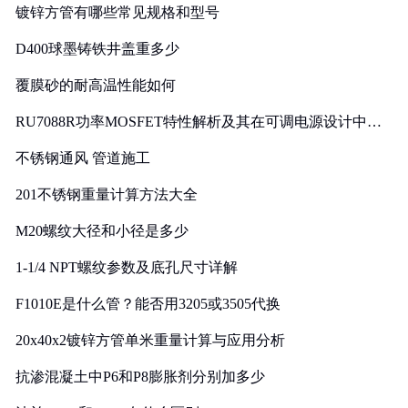
镀锌方管有哪些常见规格和型号
D400球墨铸铁井盖重多少
覆膜砂的耐高温性能如何
RU7088R功率MOSFET特性解析及其在可调电源设计中的
实践
不锈钢通风 管道施工
201不锈钢重量计算方法大全
M20螺纹大径和小径是多少
1-1/4 NPT螺纹参数及底孔尺寸详解
F1010E是什么管？能否用3205或3505代换
20x40x2镀锌方管单米重量计算与应用分析
抗渗混凝土中P6和P8膨胀剂分别加多少