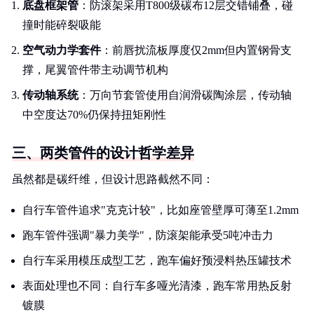
底盘框架管
：防滚架采用T800级碳布12层交错铺叠，碰
撞时能碎裂吸能
空气动力学套件
：前唇扰流板厚度仅2mm但内置钢骨支
撑，尾翼管件带主动调节机构
传动轴系统
：万向节套管使用自润滑碳陶涂层，传动轴
中空度达70%仍保持扭矩刚性
三、两类管件的设计哲学差异
虽然都是碳纤维，但设计思路截然不同：
自行车管件追求"克克计较"，比如座管壁厚可薄至1.2mm
跑车管件强调"暴力美学"，防滚架能承受5吨冲击力
自行车采用模压成型工艺，跑车偏好预浸料热压罐技术
表面处理也不同：自行车多哑光清漆，跑车常用热反射
镀膜