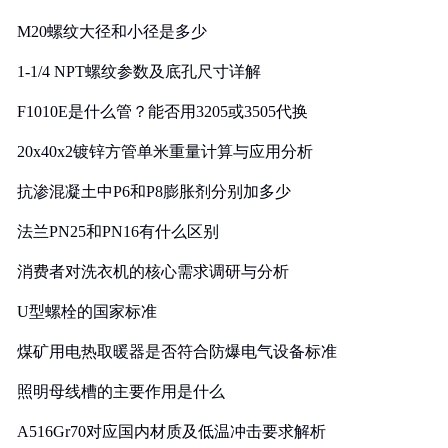
M20螺纹大径和小径是多少
1-1/4 NPT螺纹参数及底孔尺寸详解
F1010E是什么管？能否用3205或3505代换
20x40x2镀锌方管单米重量计算与应用分析
抗渗混凝土中P6和P8膨胀剂分别加多少
法兰PN25和PN16有什么区别
消费者对洗衣机的核心需求调研与分析
U型螺栓的国家标准
煤矿用电热取暖器是否符合防爆电气设备标准
照明母线槽的主要作用是什么
A516Gr70对应国内材质及低温冲击要求解析