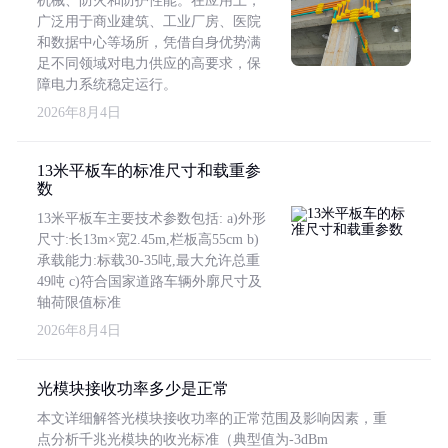
机械、防火和防护性能。在应用上，
广泛用于商业建筑、工业厂房、医院
和数据中心等场所，凭借自身优势满
足不同领域对电力供应的高要求，保
障电力系统稳定运行。
2026年8月4日
13米平板车的标准尺寸和载重参
数
13米平板车主要技术参数包括: a)外形
尺寸:长13m×宽2.45m,栏板高55cm b)
承载能力:标载30-35吨,最大允许总重
49吨 c)符合国家道路车辆外廓尺寸及
轴荷限值标准
2026年8月4日
光模块接收功率多少是正常
本文详细解答光模块接收功率的正常范围及影响因素，重
点分析千兆光模块的收光标准（典型值为-3dBm