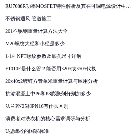
RU7088R功率MOSFET特性解析及其在可调电源设计中的
实践
不锈钢通风 管道施工
201不锈钢重量计算方法大全
M20螺纹大径和小径是多少
1-1/4 NPT螺纹参数及底孔尺寸详解
F1010E是什么管？能否用3205或3505代换
20x40x2镀锌方管单米重量计算与应用分析
抗渗混凝土中P6和P8膨胀剂分别加多少
法兰PN25和PN16有什么区别
消费者对洗衣机的核心需求调研与分析
U型螺栓的国家标准