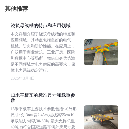
其他推荐
浇筑母线槽的特点和应用领域
本文详细介绍了浇筑母线槽的特点和
应用领域。其特点包括良好的电气、
机械、防火和防护性能。在应用上，
广泛用于商业建筑、工业厂房、医院
和数据中心等场所，凭借自身优势满
足不同领域对电力供应的高要求，保
障电力系统稳定运行。
2026年8月4日
13米平板车的标准尺寸和载重参
数
13米平板车主要技术参数包括: a)外形
尺寸:长13m×宽2.45m,栏板高55cm b)
承载能力:标载30-35吨,最大允许总重
49吨 c)符合国家道路车辆外廓尺寸及