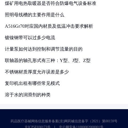
煤矿用电热取暖器是否符合防爆电气设备标准
照明母线槽的主要作用是什么
A516Gr70对应国内材质及低温冲击要求解析
镀镍钢带可以过多少电流
计量泵如何达到控制和调节流量的目的
联轴器的轴孔形式有三种：Y型、J型、Z型
不锈钢材质厚度允许误差是多少
复印机出租有哪些常见模式
溶于水的润滑剂的种类
药品医疗器械网络信息服务备案(京)网药械信息备字（2021）第00159号
京ICP证030173号
京公网安备11000002000001号