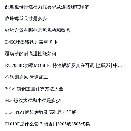
配电柜母排螺栓力矩要求及连接规范详解
膨胀螺丝尺寸是多少
镀锌方管有哪些常见规格和型号
D400球墨铸铁井盖重多少
覆膜砂的耐高温性能如何
RU7088R功率MOSFET特性解析及其在可调电源设计中的
实践
不锈钢通风 管道施工
201不锈钢重量计算方法大全
M20螺纹大径和小径是多少
1-1/4 NPT螺纹参数及底孔尺寸详解
F1010E是什么管？能否用3205或3505代换