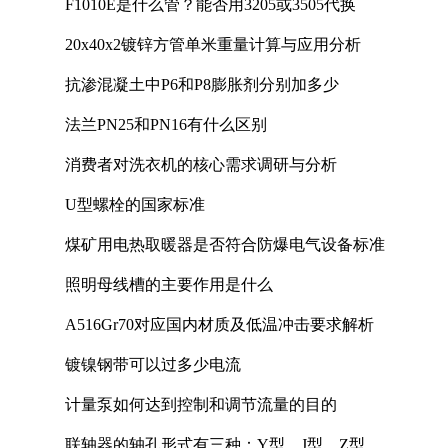
F1010E是什么管？能否用3205或3505代换
20x40x2镀锌方管单米重量计算与应用分析
抗渗混凝土中P6和P8膨胀剂分别加多少
法兰PN25和PN16有什么区别
消费者对洗衣机的核心需求调研与分析
U型螺栓的国家标准
煤矿用电热取暖器是否符合防爆电气设备标准
照明母线槽的主要作用是什么
A516Gr70对应国内材质及低温冲击要求解析
镀镍钢带可以过多少电流
计量泵如何达到控制和调节流量的目的
联轴器的轴孔形式有三种：Y型、J型、Z型