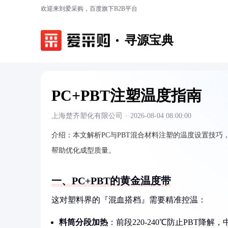
欢迎来到爱采购，百度旗下B2B平台
寻源宝典
PC+PBT注塑温度指南
上海楚齐塑化有限公司
·
2026-08-04 08:00:00
介绍：
本文解析PC与PBT混合材料注塑的温度设置技
帮助优化成型质量。
一、PC+PBT的黄金温度带
这对塑料界的『混血搭档』需要精准控温：
料筒分段加热
：前段220-240℃防止PBT降解，