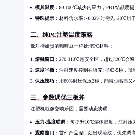
模具温度
：80-100℃减少内应力，PBT结晶度提
特殊提示
：材料含水率＞0.02%时需先120℃烘
二、纯PC注塑温度策略
像对待娇贵的咖啡豆一样处理PC材料：
熔融窗口
：270-310℃是安全区，超过320℃
速度平衡
：注射速度控制在填充时间3-5秒，薄
保压技巧
：用80%射压保压2秒，能减少缩痕又
三、参数调优三板斧
注塑机就像交响乐团，需要动态协调：
压力-温度联调
：每提升10℃熔体温度，注射压
观察窗口
：首件产品浇口处出现流纹，优先调