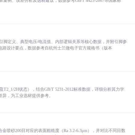
计算案例、误差分析及选材建议，数据参考GB/T 4423-2007等国家标
括各引脚定义、典型电压/电流值、内部逻辑关系等核心数据，并附引脚参
电路设计要点，数据参考自杭州士兰微电子官方规格书（版本
_1/2H状态），结合GB/T 5231-2012标准数据，详细分析其力学
差异，为工业选材提供参考。
砂200目对应的表面粗糙度（Ra 3.2-6.3μm），并对比不同目数