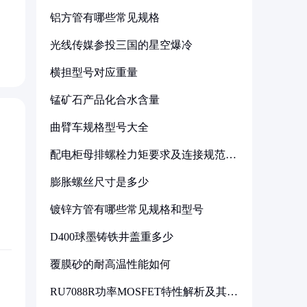
铝方管有哪些常见规格
光线传媒参投三国的星空爆冷
横担型号对应重量
锰矿石产品化合水含量
曲臂车规格型号大全
配电柜母排螺栓力矩要求及连接规范详
解
膨胀螺丝尺寸是多少
镀锌方管有哪些常见规格和型号
D400球墨铸铁井盖重多少
覆膜砂的耐高温性能如何
RU7088R功率MOSFET特性解析及其在
可调电源设计中的实践