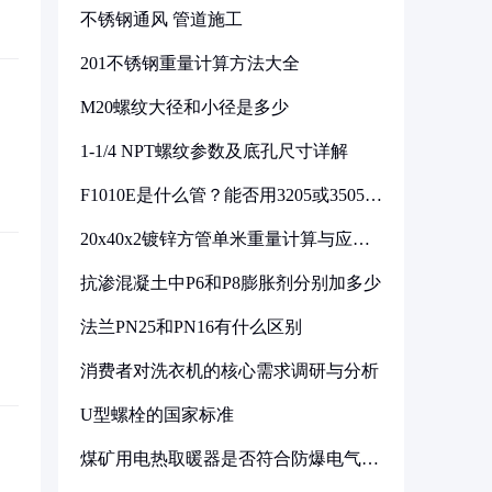
不锈钢通风 管道施工
201不锈钢重量计算方法大全
M20螺纹大径和小径是多少
1-1/4 NPT螺纹参数及底孔尺寸详解
F1010E是什么管？能否用3205或3505代
换
20x40x2镀锌方管单米重量计算与应用
分析
抗渗混凝土中P6和P8膨胀剂分别加多少
法兰PN25和PN16有什么区别
消费者对洗衣机的核心需求调研与分析
U型螺栓的国家标准
煤矿用电热取暖器是否符合防爆电气设
备标准