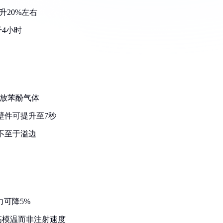
升20%左右
干4小时
会释放苯酚气体
壁件可提升至7秒
不至于溢边
力可降5%
高模温而非注射速度