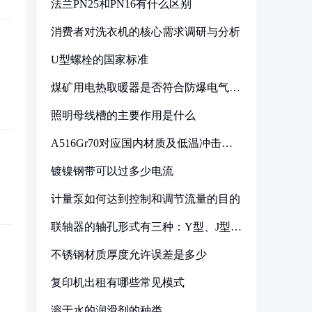
法兰PN25和PN16有什么区别
消费者对洗衣机的核心需求调研与分析
U型螺栓的国家标准
煤矿用电热取暖器是否符合防爆电气设
备标准
照明母线槽的主要作用是什么
A516Gr70对应国内材质及低温冲击要
求解析
镀镍钢带可以过多少电流
计量泵如何达到控制和调节流量的目的
联轴器的轴孔形式有三种：Y型、J型、
Z型
不锈钢材质厚度允许误差是多少
复印机出租有哪些常见模式
溶于水的润滑剂的种类