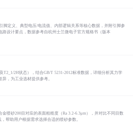
括各引脚定义、典型电压/电流值、内部逻辑关系等核心数据，并附引脚参
电路设计要点，数据参考自杭州士兰微电子官方规格书（版本
_1/2H状态），结合GB/T 5231-2012标准数据，详细分析其力学
差异，为工业选材提供参考。
砂200目对应的表面粗糙度（Ra 3.2-6.3μm），并对比不同目数
业实践，帮助用户根据需求选择合适的喷砂参数。