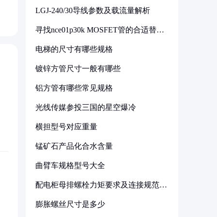
LGJ-240/30导线参数及载流量解析
寻找nce01p30k MOSFET管的合适替代
型号
电梯的尺寸有哪些规格
镀锌方管尺寸一般有哪些
铝方管有哪些常见规格
光线传媒参投三国的星空爆冷
横担型号对应重量
锰矿石产品化合水含量
曲臂车规格型号大全
配电柜母排螺栓力矩要求及连接规范详
解
膨胀螺丝尺寸是多少