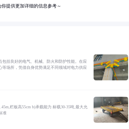
为你提供更加详细的信息参考～
点包括良好的电气、机械、防火和防护性能。在应
心等场所，凭借自身优势满足不同领域对电力供应
5m,栏板高55cm b)承载能力:标载30-35吨,最大允
标准