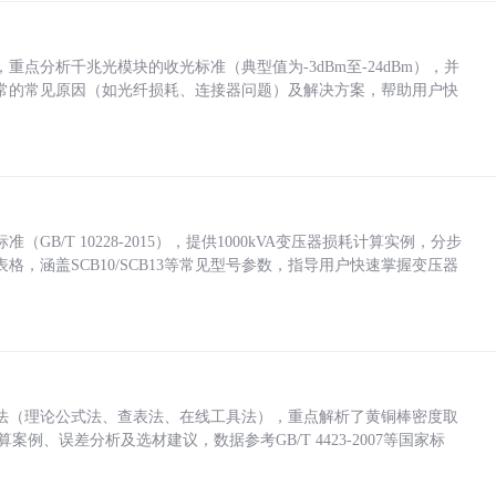
点分析千兆光模块的收光标准（典型值为-3dBm至-24dBm），并
常的常见原因（如光纤损耗、连接器问题）及解决方案，帮助用户快
/T 10228-2015），提供1000kVA变压器损耗计算实例，分步
，涵盖SCB10/SCB13等常见型号参数，指导用户快速掌握变压器
法（理论公式法、查表法、在线工具法），重点解析了黄铜棒密度取
计算案例、误差分析及选材建议，数据参考GB/T 4423-2007等国家标