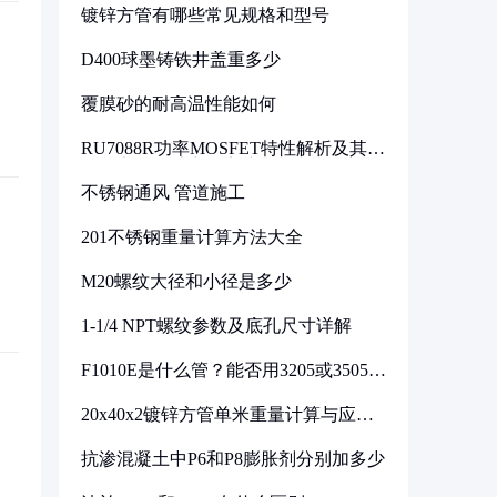
镀锌方管有哪些常见规格和型号
D400球墨铸铁井盖重多少
覆膜砂的耐高温性能如何
RU7088R功率MOSFET特性解析及其在
可调电源设计中的实践
不锈钢通风 管道施工
201不锈钢重量计算方法大全
M20螺纹大径和小径是多少
1-1/4 NPT螺纹参数及底孔尺寸详解
F1010E是什么管？能否用3205或3505代
换
20x40x2镀锌方管单米重量计算与应用
分析
抗渗混凝土中P6和P8膨胀剂分别加多少