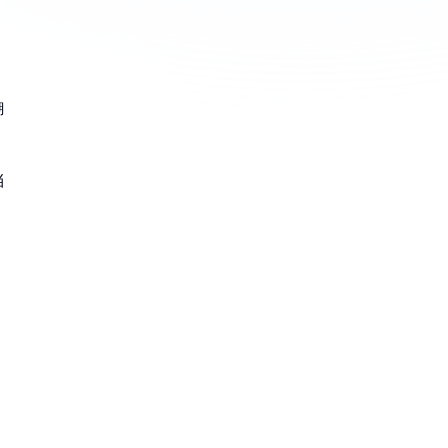
：
糊
挡