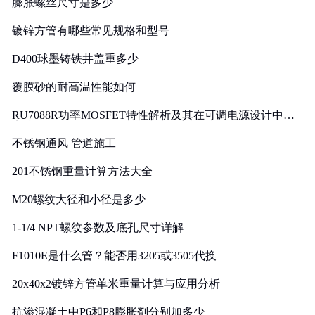
膨胀螺丝尺寸是多少
镀锌方管有哪些常见规格和型号
D400球墨铸铁井盖重多少
覆膜砂的耐高温性能如何
RU7088R功率MOSFET特性解析及其在可调电源设计中的
实践
不锈钢通风 管道施工
201不锈钢重量计算方法大全
M20螺纹大径和小径是多少
1-1/4 NPT螺纹参数及底孔尺寸详解
F1010E是什么管？能否用3205或3505代换
20x40x2镀锌方管单米重量计算与应用分析
抗渗混凝土中P6和P8膨胀剂分别加多少