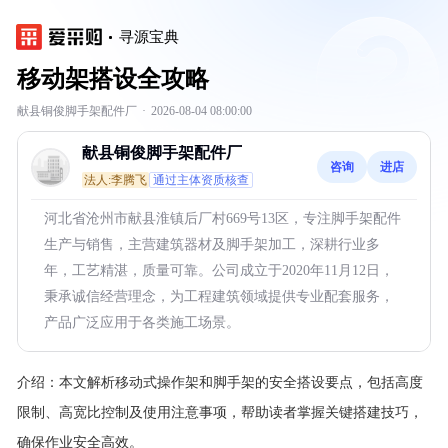
寻源宝典
移动架搭设全攻略
献县铜俊脚手架配件厂
·
2026-08-04 08:00:00
献县铜俊脚手架配件厂
咨询
进店
法人:李腾飞
通过主体资质核查
河北省沧州市献县淮镇后厂村669号13区，专注脚手架配件
生产与销售，主营建筑器材及脚手架加工，深耕行业多
年，工艺精湛，质量可靠。公司成立于2020年11月12日，
秉承诚信经营理念，为工程建筑领域提供专业配套服务，
产品广泛应用于各类施工场景。
介绍：
本文解析移动式操作架和脚手架的安全搭设要点，包括高度
限制、高宽比控制及使用注意事项，帮助读者掌握关键搭建技巧，
确保作业安全高效。