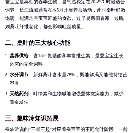
蚕宝宝是典型的春季生物，当气温稳定在20-25℃时最适合
饲养。长江流域通常在4-5月开展养蚕活动，此时桑叶鲜嫩
饱满，能满足蚕宝宝旺盛的食欲。过早易遇倒春寒，过晚
则桑叶纤维老化，都会影响吐丝质量。
二、桑叶的三大核心功能
营养供给
：含18种氨基酸和丰富维生素，是蚕宝宝生长
必需的完全饲料
水分调节
：新鲜桑叶含水量78%，既能解渴又能维持结茧
湿度
天然药剂
：叶绿素和生物碱能增强蚕体抗病能力，减少
僵蚕发生
三、趣味冷知识拓展
蚕农常说的"三眠三起"对应着蚕宝宝的不同食叶阶段：一龄