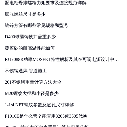
配电柜母排螺栓力矩要求及连接规范详解
膨胀螺丝尺寸是多少
镀锌方管有哪些常见规格和型号
D400球墨铸铁井盖重多少
覆膜砂的耐高温性能如何
RU7088R功率MOSFET特性解析及其在可调电源设计中的
实践
不锈钢通风 管道施工
201不锈钢重量计算方法大全
M20螺纹大径和小径是多少
1-1/4 NPT螺纹参数及底孔尺寸详解
F1010E是什么管？能否用3205或3505代换