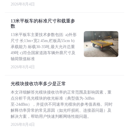
2026年8月4日
13米平板车的标准尺寸和载重参
数
13米平板车主要技术参数包括: a)外形
尺寸:长13m×宽2.45m,栏板高55cm b)
承载能力:标载30-35吨,最大允许总重
49吨 c)符合国家道路车辆外廓尺寸及
轴荷限值标准
2026年8月4日
光模块接收功率多少是正常
本文详细解答光模块接收功率的正常范围及影响因素，重
点分析千兆光模块的收光标准（典型值为-3dBm
至-24dBm），并提供不同速率光模块的参考值表格。同时
解释功率异常的常见原因（如光纤损耗、连接器问题）及
解决方案，帮助用户快速判断网络性能问题。
2026年8月4日