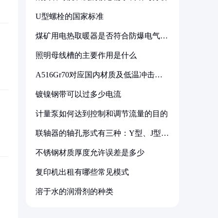
U型螺栓的国家标准
煤矿用电热取暖器是否符合防爆电气设
备标准
照明母线槽的主要作用是什么
A516Gr70对应国内材质及低温冲击要
求解析
镀镍钢带可以过多少电流
计量泵如何达到控制和调节流量的目的
联轴器的轴孔形式有三种：Y型、J型、
Z型
不锈钢材质厚度允许误差是多少
复印机出租有哪些常见模式
溶于水的润滑剂的种类