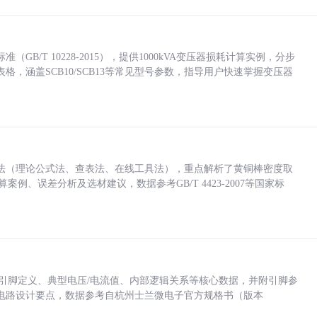
/T 10228-2015），提供1000kVA变压器损耗计算实例，分步
，涵盖SCB10/SCB13等常见型号参数，指导用户快速掌握变压器
法（理论公式法、查表法、在线工具法），重点解析了黄铜棒密度取
计算案例、误差分析及选材建议，数据参考GB/T 4423-2007等国家标
括各引脚定义、典型电压/电流值、内部逻辑关系等核心数据，并附引脚参
电路设计要点，数据参考自杭州士兰微电子官方规格书（版本