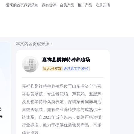
爱采购首页
我要采购
我有货源
会员产品
推广产品
注册开店
本文内容贡献来源：
嘉祥县麟祥特种养殖场
法人:张立辉
通过真实性核验
。
嘉祥县麟祥特种养殖场位于山东省济宁市嘉
祥县黄垓镇，专注贵妃鸡、芦花鸡、五黑鸡
及孔雀等特种禽类养殖，深耕家禽饲养与活
免
禽销售领域，拥有专业养殖技术与成熟供应
养
链体系。自2021年成立以来，始终严格遵循
行业标准，致力于提供优质禽类产品，市场
信誉卓著。