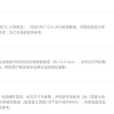
_1/2H状态），结合GB/T 5231-2012标准数据，详细分析其力学
差异，为工业选材提供参考。
砂200目对应的表面粗糙度（Ra 3.2-6.3μm），并对比不同目数
业实践，帮助用户根据需求选择合适的喷砂参数。
力，包括螺杆直径、钻孔尺寸等参数，并依据专业标准（如《混凝土结
方法和典型数值（如混凝土强度C30下设计值约80kN）。内容涵盖安装
员参考。