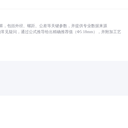
底孔计算，包括外径、螺距、公差等关键参数，并提供专业数据来源
孔尺寸的常见疑问，通过公式推导给出精确推荐值（Φ5.18mm），并附加工艺
药品医疗器械网络信息服务备案(京)网药械信息备字（2021）第00159号