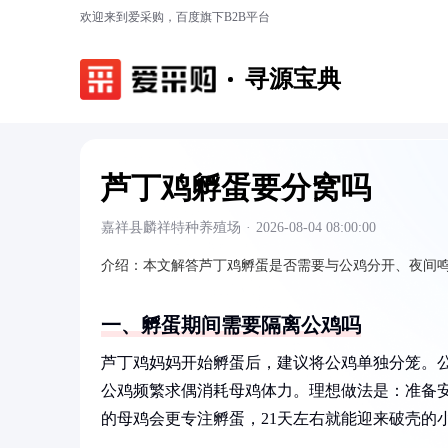
欢迎来到爱采购，百度旗下B2B平台
寻源宝典
芦丁鸡孵蛋要分窝吗
嘉祥县麟祥特种养殖场
·
2026-08-04 08:00:00
介绍：
本文解答芦丁鸡孵蛋是否需要与公鸡分开、夜间
一、孵蛋期间需要隔离公鸡吗
芦丁鸡妈妈开始孵蛋后，建议将公鸡单独分笼。
公鸡频繁求偶消耗母鸡体力。理想做法是：准备安
的母鸡会更专注孵蛋，21天左右就能迎来破壳的