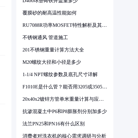
D400球墨铸铁井盖重多少
覆膜砂的耐高温性能如何
RU7088R功率MOSFET特性解析及其在
可调电源设计中的实践
不锈钢通风 管道施工
201不锈钢重量计算方法大全
M20螺纹大径和小径是多少
1-1/4 NPT螺纹参数及底孔尺寸详解
F1010E是什么管？能否用3205或3505代
换
20x40x2镀锌方管单米重量计算与应用
分析
抗渗混凝土中P6和P8膨胀剂分别加多少
法兰PN25和PN16有什么区别
消费者对洗衣机的核心需求调研与分析