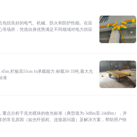
点包括良好的电气、机械、防火和防护性能。在应
心等场所，凭借自身优势满足不同领域对电力供应
5m,栏板高55cm b)承载能力:标载30-35吨,最大允
标准
点分析千兆光模块的收光标准（典型值为-3dBm至-24dBm），并
常的常见原因（如光纤损耗、连接器问题）及解决方案，帮助用户快