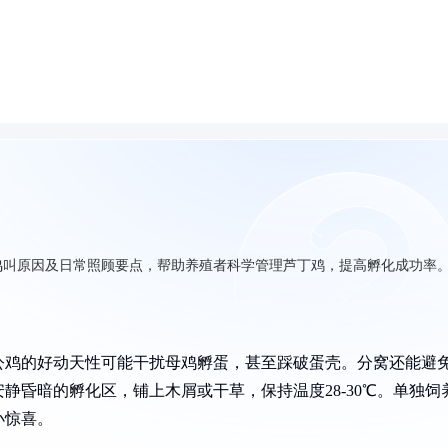
鸣叫原因及日常照顾要点，帮助养殖者科学管理芦丁鸡，提高孵化成功率
公鸡的好动天性可能干扰母鸡孵蛋，甚至踩破蛋壳。分窝还能避
静昏暗的孵化区，铺上木屑或干草，保持温度28-30℃。单独饲
小惊喜。