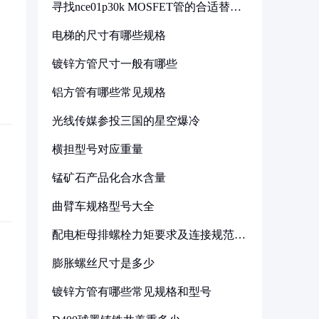
寻找nce01p30k MOSFET管的合适替代
型号
电梯的尺寸有哪些规格
镀锌方管尺寸一般有哪些
铝方管有哪些常见规格
光线传媒参投三国的星空爆冷
横担型号对应重量
锰矿石产品化合水含量
曲臂车规格型号大全
配电柜母排螺栓力矩要求及连接规范详
解
膨胀螺丝尺寸是多少
镀锌方管有哪些常见规格和型号