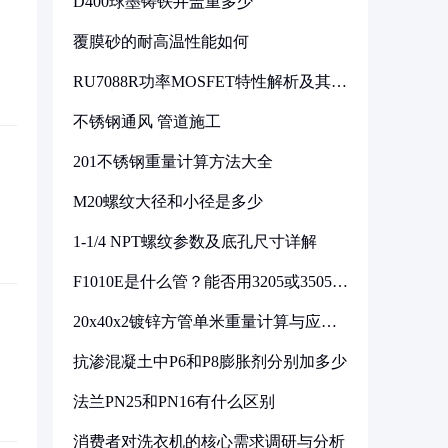
D400球墨铸铁井盖重多少
覆膜砂的耐高温性能如何
RU7088R功率MOSFET特性解析及其在
可调电源设计中的实践
不锈钢通风 管道施工
201不锈钢重量计算方法大全
M20螺纹大径和小径是多少
1-1/4 NPT螺纹参数及底孔尺寸详解
F1010E是什么管？能否用3205或3505代
换
20x40x2镀锌方管单米重量计算与应用
分析
抗渗混凝土中P6和P8膨胀剂分别加多少
法兰PN25和PN16有什么区别
消费者对洗衣机的核心需求调研与分析