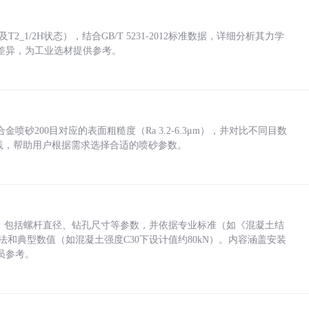
_1/2H状态），结合GB/T 5231-2012标准数据，详细分析其力学
差异，为工业选材提供参考。
砂200目对应的表面粗糙度（Ra 3.2-6.3μm），并对比不同目数
业实践，帮助用户根据需求选择合适的喷砂参数。
力，包括螺杆直径、钻孔尺寸等参数，并依据专业标准（如《混凝土结
方法和典型数值（如混凝土强度C30下设计值约80kN）。内容涵盖安装
员参考。