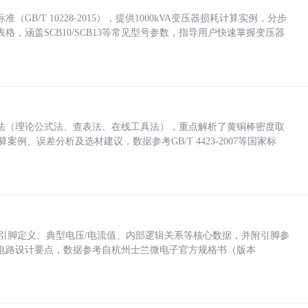
/T 10228-2015），提供1000kVA变压器损耗计算实例，分步
，涵盖SCB10/SCB13等常见型号参数，指导用户快速掌握变压器
法（理论公式法、查表法、在线工具法），重点解析了黄铜棒密度取
计算案例、误差分析及选材建议，数据参考GB/T 4423-2007等国家标
括各引脚定义、典型电压/电流值、内部逻辑关系等核心数据，并附引脚参
电路设计要点，数据参考自杭州士兰微电子官方规格书（版本