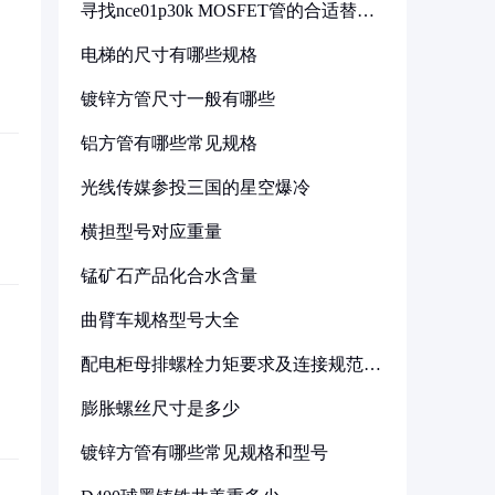
寻找nce01p30k MOSFET管的合适替代
型号
电梯的尺寸有哪些规格
镀锌方管尺寸一般有哪些
铝方管有哪些常见规格
光线传媒参投三国的星空爆冷
横担型号对应重量
锰矿石产品化合水含量
曲臂车规格型号大全
配电柜母排螺栓力矩要求及连接规范详
解
膨胀螺丝尺寸是多少
镀锌方管有哪些常见规格和型号