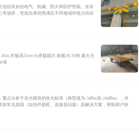
点包括良好的电气、机械、防火和防护性能。在应
心等场所，凭借自身优势满足不同领域对电力供应
5m,栏板高55cm b)承载能力:标载30-35吨,最大允
标准
点分析千兆光模块的收光标准（典型值为-3dBm至-24dBm），并
常的常见原因（如光纤损耗、连接器问题）及解决方案，帮助用户快