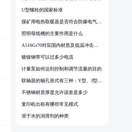
U型螺栓的国家标准
煤矿用电热取暖器是否符合防爆电气设
备标准
照明母线槽的主要作用是什么
A516Gr70对应国内材质及低温冲击要
求解析
镀镍钢带可以过多少电流
计量泵如何达到控制和调节流量的目的
联轴器的轴孔形式有三种：Y型、J型、
Z型
不锈钢材质厚度允许误差是多少
复印机出租有哪些常见模式
溶于水的润滑剂的种类