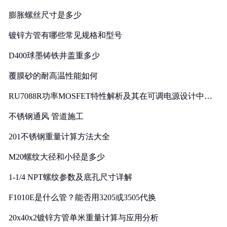
膨胀螺丝尺寸是多少
镀锌方管有哪些常见规格和型号
D400球墨铸铁井盖重多少
覆膜砂的耐高温性能如何
RU7088R功率MOSFET特性解析及其在可调电源设计中的
实践
不锈钢通风 管道施工
201不锈钢重量计算方法大全
M20螺纹大径和小径是多少
1-1/4 NPT螺纹参数及底孔尺寸详解
F1010E是什么管？能否用3205或3505代换
20x40x2镀锌方管单米重量计算与应用分析