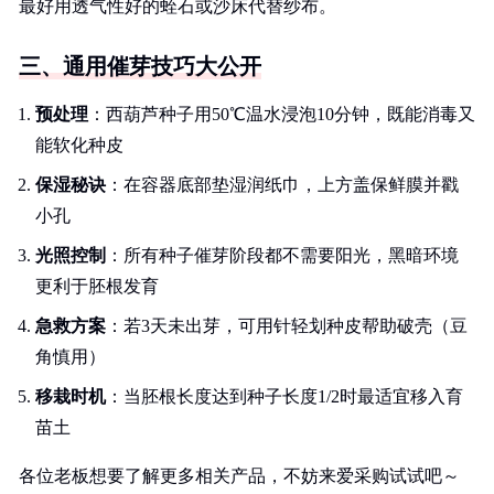
最好用透气性好的蛭石或沙床代替纱布。
三、通用催芽技巧大公开
预处理
：西葫芦种子用50℃温水浸泡10分钟，既能消毒又
能软化种皮
保湿秘诀
：在容器底部垫湿润纸巾，上方盖保鲜膜并戳
小孔
光照控制
：所有种子催芽阶段都不需要阳光，黑暗环境
更利于胚根发育
急救方案
：若3天未出芽，可用针轻划种皮帮助破壳（豆
角慎用）
移栽时机
：当胚根长度达到种子长度1/2时最适宜移入育
苗土
各位老板想要了解更多相关产品，不妨来爱采购试试吧～