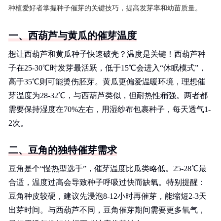
种植爱好者掌握种子催芽的关键技巧，提高发芽率和幼苗质量。
一、西葫芦与黄瓜的催芽温度
想让西葫芦和黄瓜种子快速破壳？温度是关键！西葫芦种
子在25-30℃时发芽最活跃，低于15℃会进入“休眠模式”，
高于35℃则可能烫伤胚芽。黄瓜更偏爱温暖环境，理想催
芽温度为28-32℃，与西葫芦类似，但耐热性稍强。两者都
需要保持湿度在70%左右，用湿纱布包裹种子，每天透气1-
2次。
二、豆角的独特催芽需求
豆角是个“慢热型选手”，催芽温度比瓜类略低。25-28℃最
合适，温度过高会导致种子呼吸过快而缺氧。特别提醒：
豆角种皮较硬，建议先浸泡8-12小时再催芽，能缩短2-3天
出芽时间。与西葫芦不同，豆角催芽期间需要更多氧气，