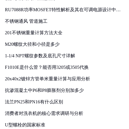
RU7088R功率MOSFET特性解析及其在可调电源设计中的
实践
不锈钢通风 管道施工
201不锈钢重量计算方法大全
M20螺纹大径和小径是多少
1-1/4 NPT螺纹参数及底孔尺寸详解
F1010E是什么管？能否用3205或3505代换
20x40x2镀锌方管单米重量计算与应用分析
抗渗混凝土中P6和P8膨胀剂分别加多少
法兰PN25和PN16有什么区别
消费者对洗衣机的核心需求调研与分析
U型螺栓的国家标准