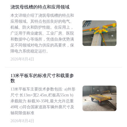
浇筑母线槽的特点和应用领域
本文详细介绍了浇筑母线槽的特点和
应用领域。其特点包括良好的电气、
机械、防火和防护性能。在应用上，
广泛用于商业建筑、工业厂房、医院
和数据中心等场所，凭借自身优势满
足不同领域对电力供应的高要求，保
障电力系统稳定运行。
2026年8月4日
13米平板车的标准尺寸和载重参
数
13米平板车主要技术参数包括: a)外形
尺寸:长13m×宽2.45m,栏板高55cm b)
承载能力:标载30-35吨,最大允许总重
49吨 c)符合国家道路车辆外廓尺寸及
轴荷限值标准
2026年8月4日