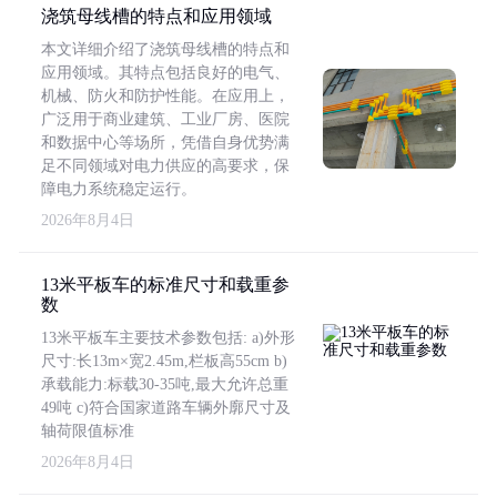
浇筑母线槽的特点和应用领域
本文详细介绍了浇筑母线槽的特点和
应用领域。其特点包括良好的电气、
机械、防火和防护性能。在应用上，
广泛用于商业建筑、工业厂房、医院
和数据中心等场所，凭借自身优势满
足不同领域对电力供应的高要求，保
障电力系统稳定运行。
2026年8月4日
13米平板车的标准尺寸和载重参
数
13米平板车主要技术参数包括: a)外形
尺寸:长13m×宽2.45m,栏板高55cm b)
承载能力:标载30-35吨,最大允许总重
49吨 c)符合国家道路车辆外廓尺寸及
轴荷限值标准
2026年8月4日