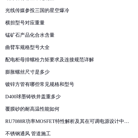
光线传媒参投三国的星空爆冷
横担型号对应重量
锰矿石产品化合水含量
曲臂车规格型号大全
配电柜母排螺栓力矩要求及连接规范详解
膨胀螺丝尺寸是多少
镀锌方管有哪些常见规格和型号
D400球墨铸铁井盖重多少
覆膜砂的耐高温性能如何
RU7088R功率MOSFET特性解析及其在可调电源设计中的
实践
不锈钢通风 管道施工