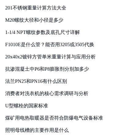
201不锈钢重量计算方法大全
M20螺纹大径和小径是多少
1-1/4 NPT螺纹参数及底孔尺寸详解
F1010E是什么管？能否用3205或3505代换
20x40x2镀锌方管单米重量计算与应用分析
抗渗混凝土中P6和P8膨胀剂分别加多少
法兰PN25和PN16有什么区别
消费者对洗衣机的核心需求调研与分析
U型螺栓的国家标准
煤矿用电热取暖器是否符合防爆电气设备标准
照明母线槽的主要作用是什么