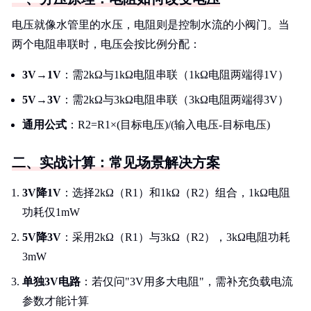
电压就像水管里的水压，电阻则是控制水流的小阀门。当
两个电阻串联时，电压会按比例分配：
3V→1V
：需2kΩ与1kΩ电阻串联（1kΩ电阻两端得1V）
5V→3V
：需2kΩ与3kΩ电阻串联（3kΩ电阻两端得3V）
通用公式
：R2=R1×(目标电压)/(输入电压-目标电压)
二、实战计算：常见场景解决方案
3V降1V
：选择2kΩ（R1）和1kΩ（R2）组合，1kΩ电阻
功耗仅1mW
5V降3V
：采用2kΩ（R1）与3kΩ（R2），3kΩ电阻功耗
3mW
单独3V电路
：若仅问"3V用多大电阻"，需补充负载电流
参数才能计算