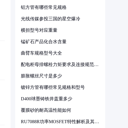
铝方管有哪些常见规格
光线传媒参投三国的星空爆冷
横担型号对应重量
锰矿石产品化合水含量
曲臂车规格型号大全
配电柜母排螺栓力矩要求及连接规范详
解
膨胀螺丝尺寸是多少
镀锌方管有哪些常见规格和型号
D400球墨铸铁井盖重多少
覆膜砂的耐高温性能如何
RU7088R功率MOSFET特性解析及其在
可调电源设计中的实践