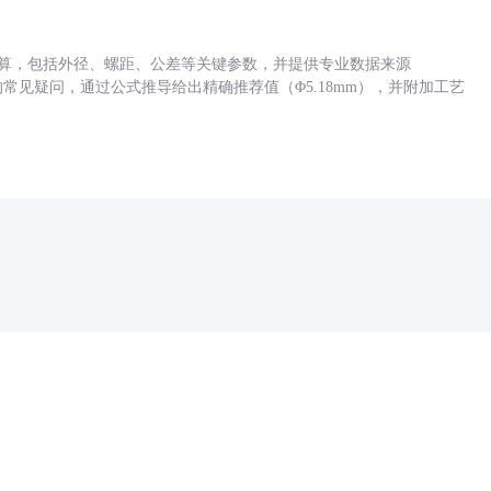
底孔计算，包括外径、螺距、公差等关键参数，并提供专业数据来源
孔尺寸的常见疑问，通过公式推导给出精确推荐值（Φ5.18mm），并附加工艺
药品医疗器械网络信息服务备案(京)网药械信息备字（2021）第00159号
京ICP证030173号
京公网安备11000002000001号