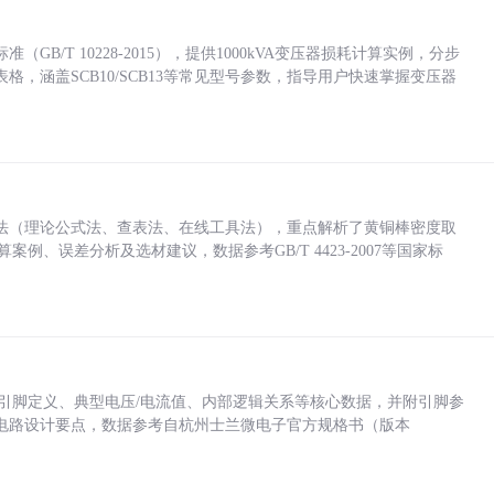
/T 10228-2015），提供1000kVA变压器损耗计算实例，分步
，涵盖SCB10/SCB13等常见型号参数，指导用户快速掌握变压器
法（理论公式法、查表法、在线工具法），重点解析了黄铜棒密度取
计算案例、误差分析及选材建议，数据参考GB/T 4423-2007等国家标
括各引脚定义、典型电压/电流值、内部逻辑关系等核心数据，并附引脚参
电路设计要点，数据参考自杭州士兰微电子官方规格书（版本