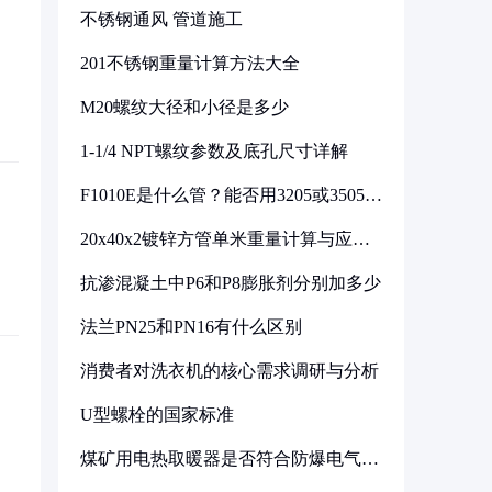
不锈钢通风 管道施工
201不锈钢重量计算方法大全
M20螺纹大径和小径是多少
1-1/4 NPT螺纹参数及底孔尺寸详解
F1010E是什么管？能否用3205或3505代
换
20x40x2镀锌方管单米重量计算与应用
分析
抗渗混凝土中P6和P8膨胀剂分别加多少
法兰PN25和PN16有什么区别
消费者对洗衣机的核心需求调研与分析
U型螺栓的国家标准
煤矿用电热取暖器是否符合防爆电气设
备标准