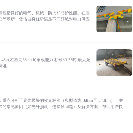
点包括良好的电气、机械、防火和防护性能。在应
心等场所，凭借自身优势满足不同领域对电力供应
5m,栏板高55cm b)承载能力:标载30-35吨,最大允
标准
点分析千兆光模块的收光标准（典型值为-3dBm至-24dBm），并
常的常见原因（如光纤损耗、连接器问题）及解决方案，帮助用户快