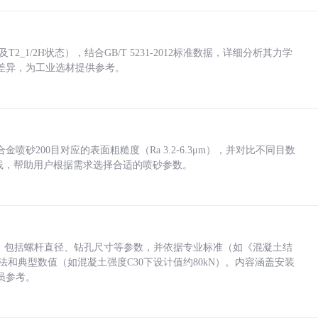
_1/2H状态），结合GB/T 5231-2012标准数据，详细分析其力学
差异，为工业选材提供参考。
砂200目对应的表面粗糙度（Ra 3.2-6.3μm），并对比不同目数
业实践，帮助用户根据需求选择合适的喷砂参数。
力，包括螺杆直径、钻孔尺寸等参数，并依据专业标准（如《混凝土结
方法和典型数值（如混凝土强度C30下设计值约80kN）。内容涵盖安装
员参考。