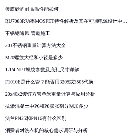
覆膜砂的耐高温性能如何
RU7088R功率MOSFET特性解析及其在可调电源设计中的
实践
不锈钢通风 管道施工
201不锈钢重量计算方法大全
M20螺纹大径和小径是多少
1-1/4 NPT螺纹参数及底孔尺寸详解
F1010E是什么管？能否用3205或3505代换
20x40x2镀锌方管单米重量计算与应用分析
抗渗混凝土中P6和P8膨胀剂分别加多少
法兰PN25和PN16有什么区别
消费者对洗衣机的核心需求调研与分析