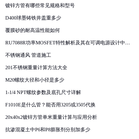
镀锌方管有哪些常见规格和型号
D400球墨铸铁井盖重多少
覆膜砂的耐高温性能如何
RU7088R功率MOSFET特性解析及其在可调电源设计中的
实践
不锈钢通风 管道施工
201不锈钢重量计算方法大全
M20螺纹大径和小径是多少
1-1/4 NPT螺纹参数及底孔尺寸详解
F1010E是什么管？能否用3205或3505代换
20x40x2镀锌方管单米重量计算与应用分析
抗渗混凝土中P6和P8膨胀剂分别加多少