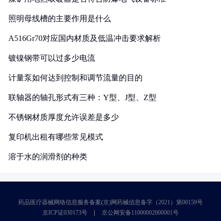
照明母线槽的主要作用是什么
A516Gr70对应国内材质及低温冲击要求解析
镀镍钢带可以过多少电流
计量泵如何达到控制和调节流量的目的
联轴器的轴孔形式有三种：Y型、J型、Z型
不锈钢材质厚度允许误差是多少
复印机出租有哪些常见模式
溶于水的润滑剂的种类
药品医疗器械网络信息服务备案(京)网药械信息备字（2021）第00159号
京ICP证030173号
京公网安备11000002000001号