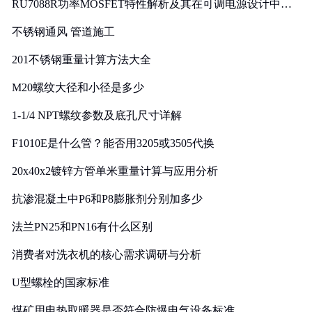
RU7088R功率MOSFET特性解析及其在可调电源设计中的
实践
不锈钢通风 管道施工
201不锈钢重量计算方法大全
M20螺纹大径和小径是多少
1-1/4 NPT螺纹参数及底孔尺寸详解
F1010E是什么管？能否用3205或3505代换
20x40x2镀锌方管单米重量计算与应用分析
抗渗混凝土中P6和P8膨胀剂分别加多少
法兰PN25和PN16有什么区别
消费者对洗衣机的核心需求调研与分析
U型螺栓的国家标准
煤矿用电热取暖器是否符合防爆电气设备标准