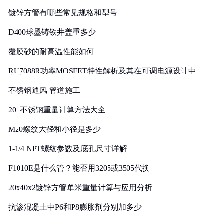
镀锌方管有哪些常见规格和型号
D400球墨铸铁井盖重多少
覆膜砂的耐高温性能如何
RU7088R功率MOSFET特性解析及其在可调电源设计中的
实践
不锈钢通风 管道施工
201不锈钢重量计算方法大全
M20螺纹大径和小径是多少
1-1/4 NPT螺纹参数及底孔尺寸详解
F1010E是什么管？能否用3205或3505代换
20x40x2镀锌方管单米重量计算与应用分析
抗渗混凝土中P6和P8膨胀剂分别加多少