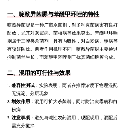
一、啶酰异菌脲与苯醚甲环唑的特性
啶酰异菌脲是一种广谱杀菌剂，对多种真菌病害有良好
防效，尤其对灰霉病、菌核病等效果突出。苯醚甲环唑
则属于三唑类杀菌剂，具有内吸性，对白粉病、锈病等
有较好防效。两者作用机理不同，啶酰异菌脲主要通过
抑制菌丝生长，而苯醚甲环唑则干扰真菌细胞膜合成。
二、混用的可行性与效果
兼容性测试
：实验表明，两者在推荐浓度下物理混配
无沉淀、分层现象
增效作用
：混用可扩大杀菌谱，同时防治灰霉病和白
粉病
注意事项
：避免与碱性农药混用，现配现用，混配后
需充分搅拌