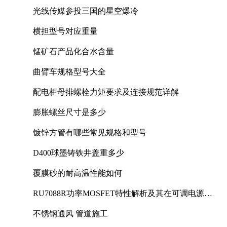
光线传媒参投三国的星空爆冷
横担型号对应重量
锰矿石产品化合水含量
曲臂车规格型号大全
配电柜母排螺栓力矩要求及连接规范详解
膨胀螺丝尺寸是多少
镀锌方管有哪些常见规格和型号
D400球墨铸铁井盖重多少
覆膜砂的耐高温性能如何
RU7088R功率MOSFET特性解析及其在可调电源设
计中的实践
不锈钢通风 管道施工