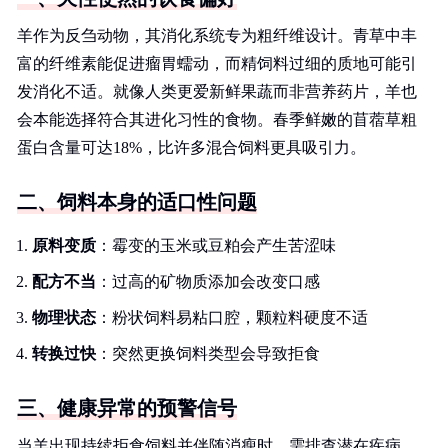
羊作为反刍动物，其消化系统专为粗纤维设计。青草中丰
富的纤维素能促进瘤胃蠕动，而精饲料过细的质地可能引
发消化不适。就像人类更爱新鲜果蔬而非营养药片，羊也
会本能选择符合其进化习性的食物。春季鲜嫩的苜蓿草粗
蛋白含量可达18%，比许多混合饲料更具吸引力。
二、饲料本身的适口性问题
原料变质
：霉变的玉米或豆粕会产生苦涩味
配方不当
：过高的矿物质添加会改变口感
物理状态
：粉状饲料易粘口腔，颗粒料硬度不适
转换过快
：突然更换饲料类型会导致拒食
三、健康异常的预警信号
当羊出现持续拒食饲料并伴随消瘦时，需排查潜在疾病。