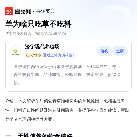
寻源宝典
羊为啥只吃草不吃料
济宁现代养殖场
·
2026-08-04 08:00:00
济宁现代养殖场
咨询
进店
法人:韩冰
通过主体资质核查
济宁现代养殖场位于山东济宁嘉祥县，2016年成立，专业
养殖繁育牛羊，品种丰富，经验深厚，技术权威，值得信
赖。
介绍：
本文解析羊只偏爱青草拒绝饲料的常见原因，包括生理习
性、饲料适口性问题及潜在健康隐患，并提供科学应对建议，帮助
养殖者合理调整饲养方案。
一、天性使然的饮食偏好