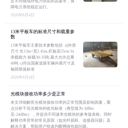
足不同领域对电力供应的高要求，保
障电力系统稳定运行。
2026年8月4日
13米平板车的标准尺寸和载重参
数
13米平板车主要技术参数包括: a)外形
尺寸:长13m×宽2.45m,栏板高55cm b)
承载能力:标载30-35吨,最大允许总重
49吨 c)符合国家道路车辆外廓尺寸及
轴荷限值标准
2026年8月4日
光模块接收功率多少是正常
本文详细解答光模块接收功率的正常范围及影响因素，重
点分析千兆光模块的收光标准（典型值为-3dBm
至-24dBm），并提供不同速率光模块的参考值表格。同时
解释功率异常的常见原因（如光纤损耗、连接器问题）及
解决方案，帮助用户快速判断网络性能问题。