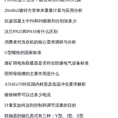
20x40x2镀锌方管单米重量计算与应用分析
抗渗混凝土中P6和P8膨胀剂分别加多少
法兰PN25和PN16有什么区别
消费者对洗衣机的核心需求调研与分析
U型螺栓的国家标准
煤矿用电热取暖器是否符合防爆电气设备标准
照明母线槽的主要作用是什么
A516Gr70对应国内材质及低温冲击要求解析
镀镍钢带可以过多少电流
计量泵如何达到控制和调节流量的目的
联轴器的轴孔形式有三种：Y型、J型、Z型