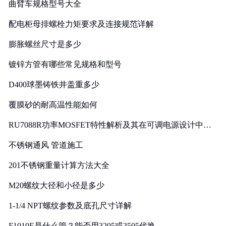
曲臂车规格型号大全
配电柜母排螺栓力矩要求及连接规范详解
膨胀螺丝尺寸是多少
镀锌方管有哪些常见规格和型号
D400球墨铸铁井盖重多少
覆膜砂的耐高温性能如何
RU7088R功率MOSFET特性解析及其在可调电源设计中的
实践
不锈钢通风 管道施工
201不锈钢重量计算方法大全
M20螺纹大径和小径是多少
1-1/4 NPT螺纹参数及底孔尺寸详解
F1010E是什么管？能否用3205或3505代换