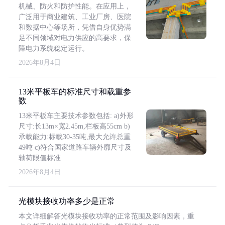
机械、防火和防护性能。在应用上，
广泛用于商业建筑、工业厂房、医院
和数据中心等场所，凭借自身优势满
足不同领域对电力供应的高要求，保
障电力系统稳定运行。
2026年8月4日
13米平板车的标准尺寸和载重参
数
13米平板车主要技术参数包括: a)外形
尺寸:长13m×宽2.45m,栏板高55cm b)
承载能力:标载30-35吨,最大允许总重
49吨 c)符合国家道路车辆外廓尺寸及
轴荷限值标准
2026年8月4日
光模块接收功率多少是正常
本文详细解答光模块接收功率的正常范围及影响因素，重