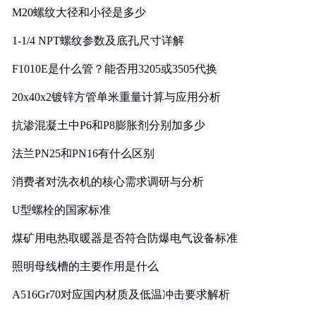
M20螺纹大径和小径是多少
1-1/4 NPT螺纹参数及底孔尺寸详解
F1010E是什么管？能否用3205或3505代换
20x40x2镀锌方管单米重量计算与应用分析
抗渗混凝土中P6和P8膨胀剂分别加多少
法兰PN25和PN16有什么区别
消费者对洗衣机的核心需求调研与分析
U型螺栓的国家标准
煤矿用电热取暖器是否符合防爆电气设备标准
照明母线槽的主要作用是什么
A516Gr70对应国内材质及低温冲击要求解析