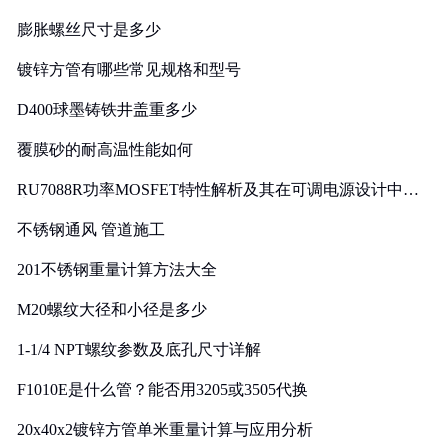
膨胀螺丝尺寸是多少
镀锌方管有哪些常见规格和型号
D400球墨铸铁井盖重多少
覆膜砂的耐高温性能如何
RU7088R功率MOSFET特性解析及其在可调电源设计中的
实践
不锈钢通风 管道施工
201不锈钢重量计算方法大全
M20螺纹大径和小径是多少
1-1/4 NPT螺纹参数及底孔尺寸详解
F1010E是什么管？能否用3205或3505代换
20x40x2镀锌方管单米重量计算与应用分析