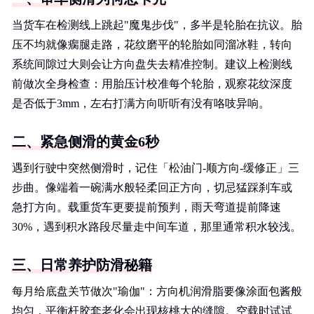
当货车在检测线上跳起"魔鬼步伐"，多半是轮胎在抗议。胎
压不均就像瘸腿走路，花纹磨平的轮胎如同溜冰鞋，转向
系统间隙过大则会让方向盘失去精准控制。建议上检测线
前做次全身检查：用胎压计校准每个轮胎，观察花纹深度
是否低于3mm，左右打满方向听听有没有咯吱异响。
二、紧急侧滑的黄金6秒
遇到行驶中突然侧滑时，记住「松油门-顺方向-缓修正」三
步曲。像端着一碗满水般轻柔回正方向，切忌猛踩刹车或
急打方向。载重货车更要提前预判，雨天弯道提前降速
30%，遇到积水路段尽量走中间车道，那里通常积水较浅。
三、日常养护防滑秘籍
每月给底盘关节做次"瑜伽"：方向机润滑脂要像涂面包酱般
均匀，平衡杆胶套老化会出现核桃大的缝隙。空载时试试