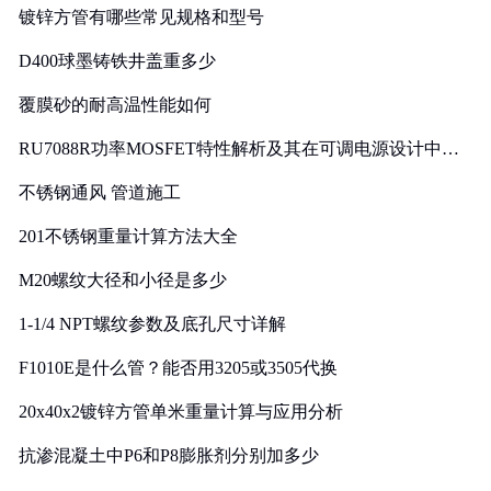
镀锌方管有哪些常见规格和型号
D400球墨铸铁井盖重多少
覆膜砂的耐高温性能如何
RU7088R功率MOSFET特性解析及其在可调电源设计中的
实践
不锈钢通风 管道施工
201不锈钢重量计算方法大全
M20螺纹大径和小径是多少
1-1/4 NPT螺纹参数及底孔尺寸详解
F1010E是什么管？能否用3205或3505代换
20x40x2镀锌方管单米重量计算与应用分析
抗渗混凝土中P6和P8膨胀剂分别加多少