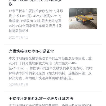
数
13米平板车主要技术参数包括: a)外形
尺寸:长13m×宽2.45m,栏板高55cm b)
承载能力:标载30-35吨,最大允许总重
49吨 c)符合国家道路车辆外廓尺寸及
轴荷限值标准
2026年8月4日
光模块接收功率多少是正常
本文详细解答光模块接收功率的正常范围及影响因素，重
点分析千兆光模块的收光标准（典型值为-3dBm
至-24dBm），并提供不同速率光模块的参考值表格。同时
解释功率异常的常见原因（如光纤损耗、连接器问题）及
解决方案，帮助用户快速判断网络性能问题。
2026年8月4日
干式变压器损耗标准一览表及计算方法
本文详细解析干式变压器空载损耗、负载损耗的国家标准