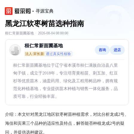
寻源宝典
黑龙江软枣树苗选种指南
桓仁常新苗圃基地
·
2026-08-04 08:00:00
桓仁常新苗圃基地
咨询
进店
法人:宋长新
通过真实性核验
桓仁常新苗圃基地位于辽宁省本溪市桓仁满族自治县八里
甸子镇，成立于2018年，专注培育黄柏苗、刺五加、红豆
杉等优质苗木，涵盖药用、绿化及工程用树品种，拥有规
范化种植基地，专业提供苗木种植与销售一体化服务，品
质可靠，行业经验丰富。
介绍：
本文针对黑龙江地区软枣树苗种植需求，对比分析龙成2号、
海佳和宾果三个品种的适应性及特点，解答能否种植龙成2号的疑
问，并提供选种建议。