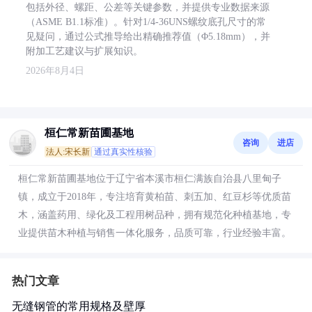
包括外径、螺距、公差等关键参数，并提供专业数据来源
（ASME B1.1标准）。针对1/4-36UNS螺纹底孔尺寸的常
见疑问，通过公式推导给出精确推荐值（Φ5.18mm），并
附加工艺建议与扩展知识。
2026年8月4日
桓仁常新苗圃基地
咨询
进店
法人:宋长新
通过真实性核验
桓仁常新苗圃基地位于辽宁省本溪市桓仁满族自治县八里甸子
镇，成立于2018年，专注培育黄柏苗、刺五加、红豆杉等优质苗
木，涵盖药用、绿化及工程用树品种，拥有规范化种植基地，专
业提供苗木种植与销售一体化服务，品质可靠，行业经验丰富。
热门文章
无缝钢管的常用规格及壁厚