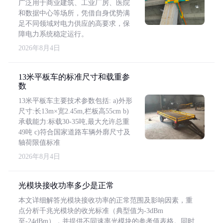
广泛用于商业建筑、工业厂房、医院
和数据中心等场所，凭借自身优势满
足不同领域对电力供应的高要求，保
障电力系统稳定运行。
2026年8月4日
13米平板车的标准尺寸和载重参
数
13米平板车主要技术参数包括: a)外形
尺寸:长13m×宽2.45m,栏板高55cm b)
承载能力:标载30-35吨,最大允许总重
49吨 c)符合国家道路车辆外廓尺寸及
轴荷限值标准
2026年8月4日
光模块接收功率多少是正常
本文详细解答光模块接收功率的正常范围及影响因素，重
点分析千兆光模块的收光标准（典型值为-3dBm
至-24dBm），并提供不同速率光模块的参考值表格。同时