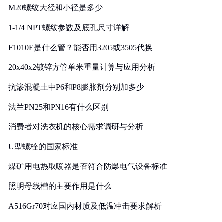
M20螺纹大径和小径是多少
1-1/4 NPT螺纹参数及底孔尺寸详解
F1010E是什么管？能否用3205或3505代换
20x40x2镀锌方管单米重量计算与应用分析
抗渗混凝土中P6和P8膨胀剂分别加多少
法兰PN25和PN16有什么区别
消费者对洗衣机的核心需求调研与分析
U型螺栓的国家标准
煤矿用电热取暖器是否符合防爆电气设备标准
照明母线槽的主要作用是什么
A516Gr70对应国内材质及低温冲击要求解析