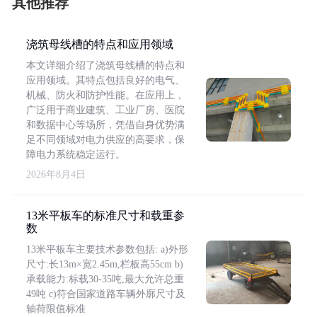
其他推荐
浇筑母线槽的特点和应用领域
本文详细介绍了浇筑母线槽的特点和
应用领域。其特点包括良好的电气、
机械、防火和防护性能。在应用上，
广泛用于商业建筑、工业厂房、医院
和数据中心等场所，凭借自身优势满
足不同领域对电力供应的高要求，保
障电力系统稳定运行。
2026年8月4日
13米平板车的标准尺寸和载重参
数
13米平板车主要技术参数包括: a)外形
尺寸:长13m×宽2.45m,栏板高55cm b)
承载能力:标载30-35吨,最大允许总重
49吨 c)符合国家道路车辆外廓尺寸及
轴荷限值标准