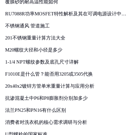
覆膜砂的耐高温性能如何
RU7088R功率MOSFET特性解析及其在可调电源设计中的
实践
不锈钢通风 管道施工
201不锈钢重量计算方法大全
M20螺纹大径和小径是多少
1-1/4 NPT螺纹参数及底孔尺寸详解
F1010E是什么管？能否用3205或3505代换
20x40x2镀锌方管单米重量计算与应用分析
抗渗混凝土中P6和P8膨胀剂分别加多少
法兰PN25和PN16有什么区别
消费者对洗衣机的核心需求调研与分析
U型螺栓的国家标准