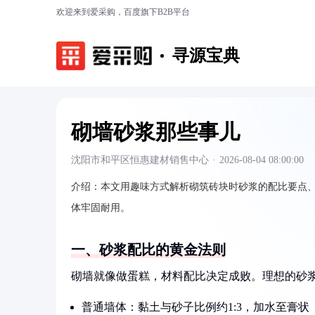
欢迎来到爱采购，百度旗下B2B平台
寻源宝典
砌墙砂浆那些事儿
沈阳市和平区恒惠建材销售中心
·
2026-08-04 08:00:00
介绍：
本文用趣味方式解析砌筑砖块时砂浆的配比要点
体牢固耐用。
一、砂浆配比的黄金法则
砌墙就像做蛋糕，材料配比决定成败。理想的砂
普通墙体：黏土与砂子比例约1:3，加水至膏状