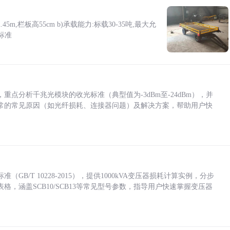
5m,栏板高55cm b)承载能力:标载30-35吨,最大允
标准
点分析千兆光模块的收光标准（典型值为-3dBm至-24dBm），并
常的常见原因（如光纤损耗、连接器问题）及解决方案，帮助用户快
/T 10228-2015），提供1000kVA变压器损耗计算实例，分步
，涵盖SCB10/SCB13等常见型号参数，指导用户快速掌握变压器