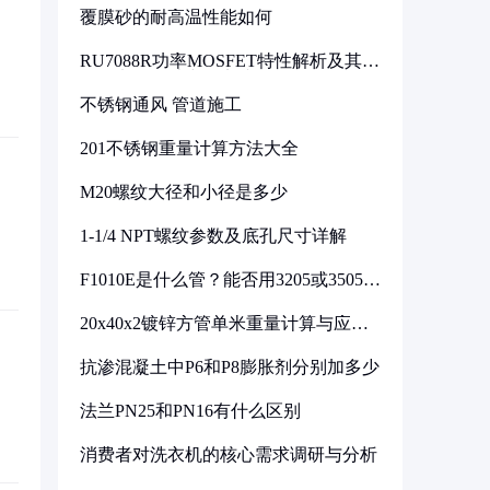
覆膜砂的耐高温性能如何
RU7088R功率MOSFET特性解析及其在
可调电源设计中的实践
不锈钢通风 管道施工
201不锈钢重量计算方法大全
M20螺纹大径和小径是多少
1-1/4 NPT螺纹参数及底孔尺寸详解
F1010E是什么管？能否用3205或3505代
换
20x40x2镀锌方管单米重量计算与应用
分析
抗渗混凝土中P6和P8膨胀剂分别加多少
法兰PN25和PN16有什么区别
消费者对洗衣机的核心需求调研与分析