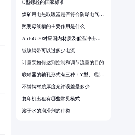
U型螺栓的国家标准
煤矿用电热取暖器是否符合防爆电气设
备标准
照明母线槽的主要作用是什么
A516Gr70对应国内材质及低温冲击要
求解析
镀镍钢带可以过多少电流
计量泵如何达到控制和调节流量的目的
联轴器的轴孔形式有三种：Y型、J型、
Z型
不锈钢材质厚度允许误差是多少
复印机出租有哪些常见模式
溶于水的润滑剂的种类