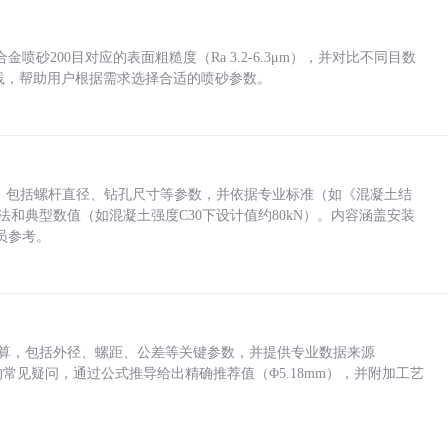
砂200目对应的表面粗糙度（Ra 3.2-6.3μm），并对比不同目数
业实践，帮助用户根据需求选择合适的喷砂参数。
力，包括螺杆直径、钻孔尺寸等参数，并依据专业标准（如《混凝土结
方法和典型数值（如混凝土强度C30下设计值约80kN）。内容涵盖安装
员参考。
底孔计算，包括外径、螺距、公差等关键参数，并提供专业数据来源
孔尺寸的常见疑问，通过公式推导给出精确推荐值（Φ5.18mm），并附加工艺