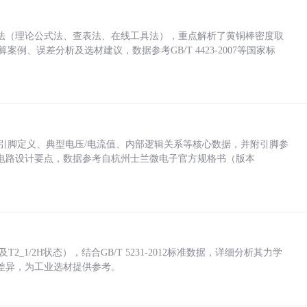
法（理论公式法、查表法、在线工具法），重点解析了黄铜棒密度取
计算案例、误差分析及选材建议，数据参考GB/T 4423-2007等国家标
括各引脚定义、典型电压/电流值、内部逻辑关系等核心数据，并附引脚参
电路设计要点，数据参考自杭州士兰微电子官方规格书（版本
_1/2H状态），结合GB/T 5231-2012标准数据，详细分析其力学
差异，为工业选材提供参考。