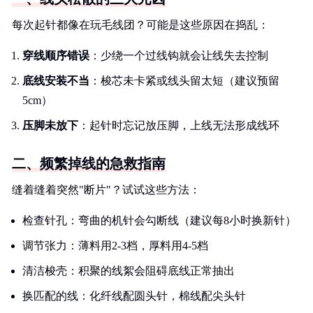
每次起针都像在玩毛线团？可能是这些原因在捣乱：
穿线顺序错误
：少绕一个过线钩就会让线失去控制
底线安装不当
：梭芯未卡紧或线头留太短（建议预留
5cm）
压脚未放下
：起针时忘记放压脚，上线无法形成线环
二、频繁掉线的急救指南
缝着缝着突然"断片"？试试这些方法：
检查针孔：弯曲的机针会勾断线（建议每8小时换新针）
调节张力：薄料用2-3档，厚料用4-5档
清洁梭壳：积聚的线絮会阻碍底线正常抽出
换匹配的线：化纤线配圆头针，棉线配尖头针