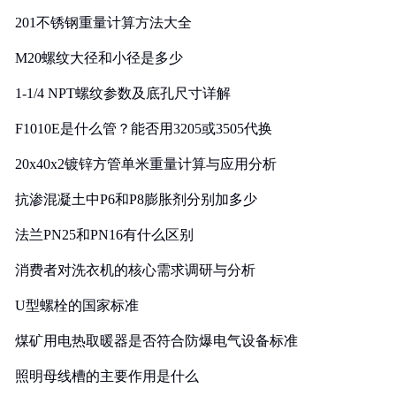
201不锈钢重量计算方法大全
M20螺纹大径和小径是多少
1-1/4 NPT螺纹参数及底孔尺寸详解
F1010E是什么管？能否用3205或3505代换
20x40x2镀锌方管单米重量计算与应用分析
抗渗混凝土中P6和P8膨胀剂分别加多少
法兰PN25和PN16有什么区别
消费者对洗衣机的核心需求调研与分析
U型螺栓的国家标准
煤矿用电热取暖器是否符合防爆电气设备标准
照明母线槽的主要作用是什么