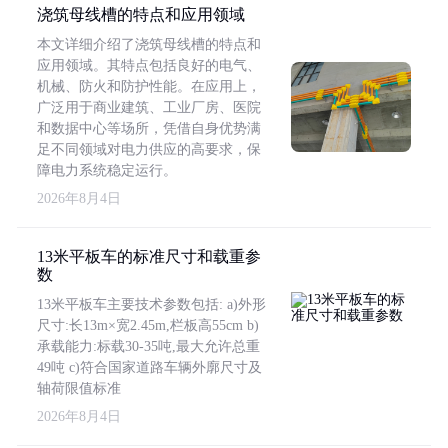
浇筑母线槽的特点和应用领域
本文详细介绍了浇筑母线槽的特点和
应用领域。其特点包括良好的电气、
机械、防火和防护性能。在应用上，
广泛用于商业建筑、工业厂房、医院
和数据中心等场所，凭借自身优势满
足不同领域对电力供应的高要求，保
障电力系统稳定运行。
2026年8月4日
13米平板车的标准尺寸和载重参
数
13米平板车主要技术参数包括: a)外形
尺寸:长13m×宽2.45m,栏板高55cm b)
承载能力:标载30-35吨,最大允许总重
49吨 c)符合国家道路车辆外廓尺寸及
轴荷限值标准
2026年8月4日