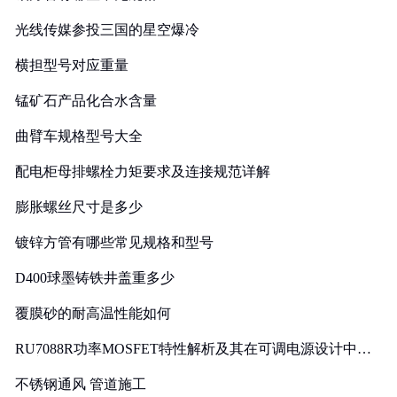
光线传媒参投三国的星空爆冷
横担型号对应重量
锰矿石产品化合水含量
曲臂车规格型号大全
配电柜母排螺栓力矩要求及连接规范详解
膨胀螺丝尺寸是多少
镀锌方管有哪些常见规格和型号
D400球墨铸铁井盖重多少
覆膜砂的耐高温性能如何
RU7088R功率MOSFET特性解析及其在可调电源设计中的
实践
不锈钢通风 管道施工