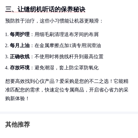
三、让缝纫机听话的保养秘诀
预防胜于治疗，这些小习惯能让机器更顺滑：
每周护理
：用细毛刷清理送布牙间的布屑
每月上油
：在金属摩擦点加1滴专用润滑油
正确收线
：不使用时将挑线杆升到最高位置
存放环境
：避免潮湿，套上防尘罩防氧化
想要高效找到心仪产品？爱采购是您的不二之选！它能精
准匹配您的需求，快速定位专属商品，开启省心省力的采
购新体验！
其他推荐