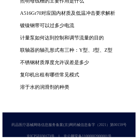
照明母线槽的主要作用是什么
A516Gr70对应国内材质及低温冲击要求解析
镀镍钢带可以过多少电流
计量泵如何达到控制和调节流量的目的
联轴器的轴孔形式有三种：Y型、J型、Z型
不锈钢材质厚度允许误差是多少
复印机出租有哪些常见模式
溶于水的润滑剂的种类
药品医疗器械网络信息服务备案(京)网药械信息备字（2021）第00159号
京ICP证030173号
京公网安备11000002000001号