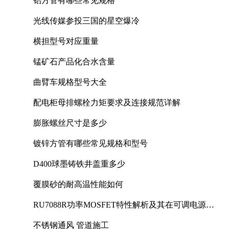
铝方管有哪些常见规格
光线传媒参投三国的星空爆冷
横担型号对应重量
锰矿石产品化合水含量
曲臂车规格型号大全
配电柜母排螺栓力矩要求及连接规范详解
膨胀螺丝尺寸是多少
镀锌方管有哪些常见规格和型号
D400球墨铸铁井盖重多少
覆膜砂的耐高温性能如何
RU7088R功率MOSFET特性解析及其在可调电源设
计中的实践
不锈钢通风 管道施工