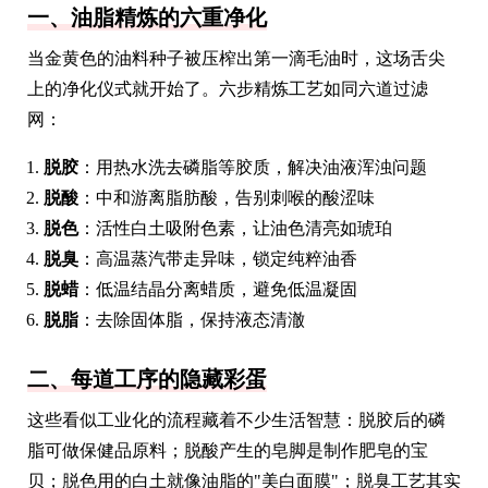
一、油脂精炼的六重净化
当金黄色的油料种子被压榨出第一滴毛油时，这场舌尖
上的净化仪式就开始了。六步精炼工艺如同六道过滤
网：
脱胶
：用热水洗去磷脂等胶质，解决油液浑浊问题
脱酸
：中和游离脂肪酸，告别刺喉的酸涩味
脱色
：活性白土吸附色素，让油色清亮如琥珀
脱臭
：高温蒸汽带走异味，锁定纯粹油香
脱蜡
：低温结晶分离蜡质，避免低温凝固
脱脂
：去除固体脂，保持液态清澈
二、每道工序的隐藏彩蛋
这些看似工业化的流程藏着不少生活智慧：脱胶后的磷
脂可做保健品原料；脱酸产生的皂脚是制作肥皂的宝
贝；脱色用的白土就像油脂的"美白面膜"；脱臭工艺其实