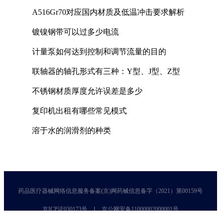
A516Gr70对应国内材质及低温冲击要求解析
镀镍钢带可以过多少电流
计量泵如何达到控制和调节流量的目的
联轴器的轴孔形式有三种：Y型、J型、Z型
不锈钢材质厚度允许误差是多少
复印机出租有哪些常见模式
溶于水的润滑剂的种类
药品医疗器械网络信息服务备案(京)网药械信息备字（2021）第00159号
京ICP证030173号
京公网安备11000002000001号