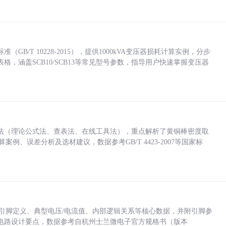
/T 10228-2015），提供1000kVA变压器损耗计算实例，分步
，涵盖SCB10/SCB13等常见型号参数，指导用户快速掌握变压器
法（理论公式法、查表法、在线工具法），重点解析了黄铜棒密度取
计算案例、误差分析及选材建议，数据参考GB/T 4423-2007等国家标
括各引脚定义、典型电压/电流值、内部逻辑关系等核心数据，并附引脚参
电路设计要点，数据参考自杭州士兰微电子官方规格书（版本