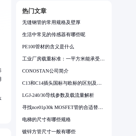
热门文章
。
无缝钢管的常用规格及壁厚
生活中常见的传感器有哪些呢
PE100管材的含义是什么
工业厂房载重标准：一平方米能承受多
少公斤
影
CONOSTAN公司简介
用
C13和C14插头国标与欧标的区别及其
标准解析
LGJ-240/30导线参数及载流量解析
体
寻找nce01p30k MOSFET管的合适替代
型号
电梯的尺寸有哪些规格
镀锌方管尺寸一般有哪些