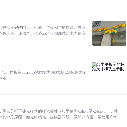
点包括良好的电气、机械、防火和防护性能。在应
心等场所，凭借自身优势满足不同领域对电力供应
5m,栏板高55cm b)承载能力:标载30-35吨,最大允
标准
点分析千兆光模块的收光标准（典型值为-3dBm至-24dBm），并
常的常见原因（如光纤损耗、连接器问题）及解决方案，帮助用户快