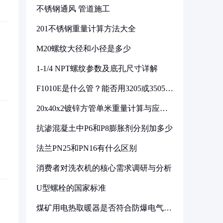
不锈钢通风 管道施工
201不锈钢重量计算方法大全
M20螺纹大径和小径是多少
1-1/4 NPT螺纹参数及底孔尺寸详解
F1010E是什么管？能否用3205或3505代
换
20x40x2镀锌方管单米重量计算与应用
分析
抗渗混凝土中P6和P8膨胀剂分别加多少
法兰PN25和PN16有什么区别
消费者对洗衣机的核心需求调研与分析
U型螺栓的国家标准
煤矿用电热取暖器是否符合防爆电气设
备标准