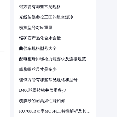
铝方管有哪些常见规格
光线传媒参投三国的星空爆冷
横担型号对应重量
锰矿石产品化合水含量
曲臂车规格型号大全
配电柜母排螺栓力矩要求及连接规范详
解
膨胀螺丝尺寸是多少
镀锌方管有哪些常见规格和型号
D400球墨铸铁井盖重多少
覆膜砂的耐高温性能如何
RU7088R功率MOSFET特性解析及其在
可调电源设计中的实践