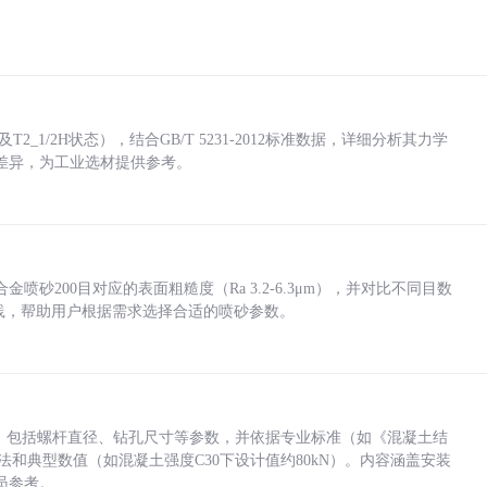
_1/2H状态），结合GB/T 5231-2012标准数据，详细分析其力学
差异，为工业选材提供参考。
砂200目对应的表面粗糙度（Ra 3.2-6.3μm），并对比不同目数
业实践，帮助用户根据需求选择合适的喷砂参数。
力，包括螺杆直径、钻孔尺寸等参数，并依据专业标准（如《混凝土结
方法和典型数值（如混凝土强度C30下设计值约80kN）。内容涵盖安装
员参考。