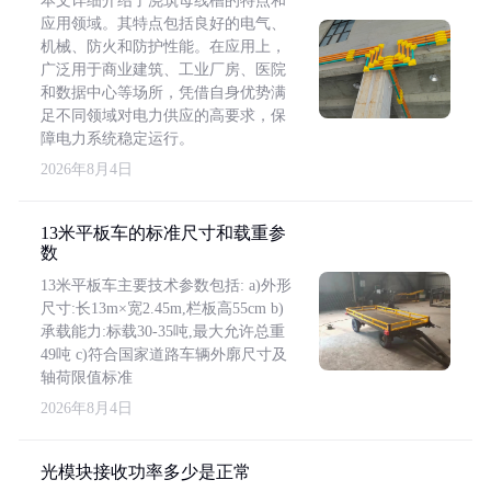
本文详细介绍了浇筑母线槽的特点和
应用领域。其特点包括良好的电气、
机械、防火和防护性能。在应用上，
广泛用于商业建筑、工业厂房、医院
和数据中心等场所，凭借自身优势满
足不同领域对电力供应的高要求，保
障电力系统稳定运行。
2026年8月4日
13米平板车的标准尺寸和载重参
数
13米平板车主要技术参数包括: a)外形
尺寸:长13m×宽2.45m,栏板高55cm b)
承载能力:标载30-35吨,最大允许总重
49吨 c)符合国家道路车辆外廓尺寸及
轴荷限值标准
2026年8月4日
光模块接收功率多少是正常