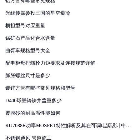
铝方管有哪些常见规格
光线传媒参投三国的星空爆冷
横担型号对应重量
锰矿石产品化合水含量
曲臂车规格型号大全
配电柜母排螺栓力矩要求及连接规范详解
膨胀螺丝尺寸是多少
镀锌方管有哪些常见规格和型号
D400球墨铸铁井盖重多少
覆膜砂的耐高温性能如何
RU7088R功率MOSFET特性解析及其在可调电源设计中的
实践
不锈钢通风 管道施工