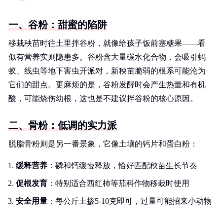
一、谷粉：甜蜜的陷阱
移栽秧苗时往土里拌谷粉，就像给孩子饭前塞糖果——看
似有营养实则隐患多。谷粉含大量碳水化合物，会吸引蚂
蚁、线虫等地下害虫开派对，新秧苗脆弱的根系可能沦为
它们的甜点。更麻烦的是，谷粉发酵时会产生热量和有机
酸，可能烧伤幼根，这也是不建议拌谷粉的核心原因。
二、骨粉：低调的实力派
脱脂骨粉则是另一番景象，它像土壤的钙片和蛋白粉：
缓释营养
：磷和钙缓慢释放，恰好匹配秧苗生长节奏
促根发育
：特别适合西红柿等茄科作物移栽时使用
安全用量
：每公斤土掺5-10克即可，过量可能招来小动物