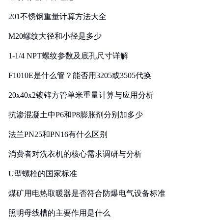
201不锈钢重量计算方法大全
M20螺纹大径和小径是多少
1-1/4 NPT螺纹参数及底孔尺寸详解
F1010E是什么管？能否用3205或3505代换
20x40x2镀锌方管单米重量计算与应用分析
抗渗混凝土中P6和P8膨胀剂分别加多少
法兰PN25和PN16有什么区别
消费者对洗衣机的核心需求调研与分析
U型螺栓的国家标准
煤矿用电热取暖器是否符合防爆电气设备标准
照明母线槽的主要作用是什么