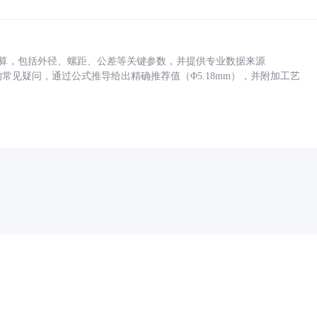
底孔计算，包括外径、螺距、公差等关键参数，并提供专业数据来源
孔尺寸的常见疑问，通过公式推导给出精确推荐值（Φ5.18mm），并附加工艺
药品医疗器械网络信息服务备案(京)网药械信息备字（2021）第00159号
京ICP证030173号
京公网安备11000002000001号