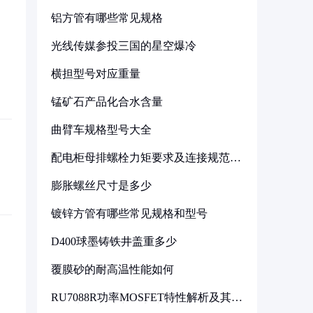
铝方管有哪些常见规格
光线传媒参投三国的星空爆冷
横担型号对应重量
锰矿石产品化合水含量
曲臂车规格型号大全
配电柜母排螺栓力矩要求及连接规范详
解
膨胀螺丝尺寸是多少
镀锌方管有哪些常见规格和型号
D400球墨铸铁井盖重多少
覆膜砂的耐高温性能如何
RU7088R功率MOSFET特性解析及其在
可调电源设计中的实践