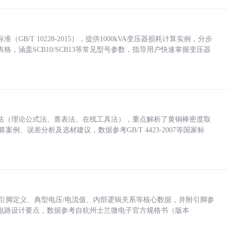
/T 10228-2015），提供1000kVA变压器损耗计算实例，分步
，涵盖SCB10/SCB13等常见型号参数，指导用户快速掌握变压器
法（理论公式法、查表法、在线工具法），重点解析了黄铜棒密度取
计算案例、误差分析及选材建议，数据参考GB/T 4423-2007等国家标
括各引脚定义、典型电压/电流值、内部逻辑关系等核心数据，并附引脚参
电路设计要点，数据参考自杭州士兰微电子官方规格书（版本