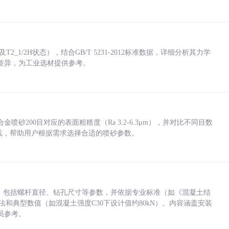
_1/2H状态），结合GB/T 5231-2012标准数据，详细分析其力学
差异，为工业选材提供参考。
砂200目对应的表面粗糙度（Ra 3.2-6.3μm），并对比不同目数
业实践，帮助用户根据需求选择合适的喷砂参数。
力，包括螺杆直径、钻孔尺寸等参数，并依据专业标准（如《混凝土结
方法和典型数值（如混凝土强度C30下设计值约80kN）。内容涵盖安装
员参考。