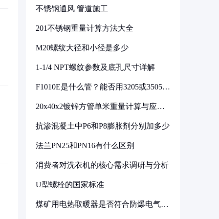
不锈钢通风 管道施工
201不锈钢重量计算方法大全
M20螺纹大径和小径是多少
1-1/4 NPT螺纹参数及底孔尺寸详解
F1010E是什么管？能否用3205或3505代
换
20x40x2镀锌方管单米重量计算与应用
分析
抗渗混凝土中P6和P8膨胀剂分别加多少
法兰PN25和PN16有什么区别
消费者对洗衣机的核心需求调研与分析
U型螺栓的国家标准
煤矿用电热取暖器是否符合防爆电气设
备标准