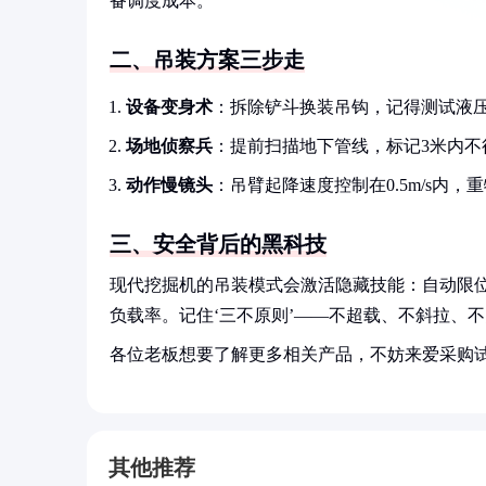
备调度成本。
二、吊装方案三步走
设备变身术
：拆除铲斗换装吊钩，记得测试液
场地侦察兵
：提前扫描地下管线，标记3米内不
动作慢镜头
：吊臂起降速度控制在0.5m/s内，
三、安全背后的黑科技
现代挖掘机的吊装模式会激活隐藏技能：自动限
负载率。记住‘三不原则’——不超载、不斜拉、不
各位老板想要了解更多相关产品，不妨来爱采购
其他推荐