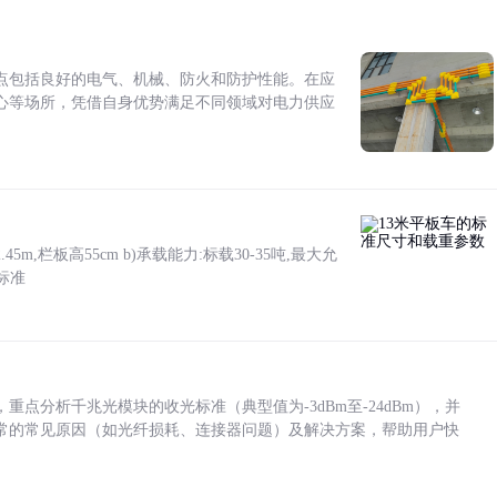
点包括良好的电气、机械、防火和防护性能。在应
心等场所，凭借自身优势满足不同领域对电力供应
5m,栏板高55cm b)承载能力:标载30-35吨,最大允
标准
点分析千兆光模块的收光标准（典型值为-3dBm至-24dBm），并
常的常见原因（如光纤损耗、连接器问题）及解决方案，帮助用户快