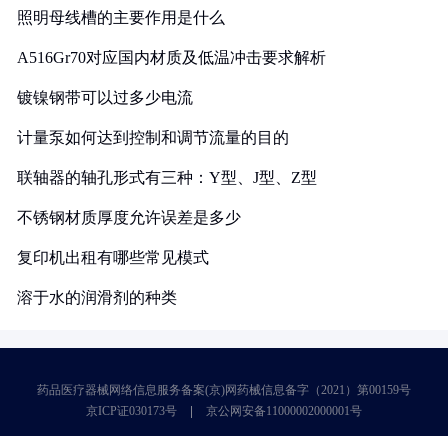
照明母线槽的主要作用是什么
A516Gr70对应国内材质及低温冲击要求解析
镀镍钢带可以过多少电流
计量泵如何达到控制和调节流量的目的
联轴器的轴孔形式有三种：Y型、J型、Z型
不锈钢材质厚度允许误差是多少
复印机出租有哪些常见模式
溶于水的润滑剂的种类
药品医疗器械网络信息服务备案(京)网药械信息备字（2021）第00159号
京ICP证030173号
京公网安备11000002000001号