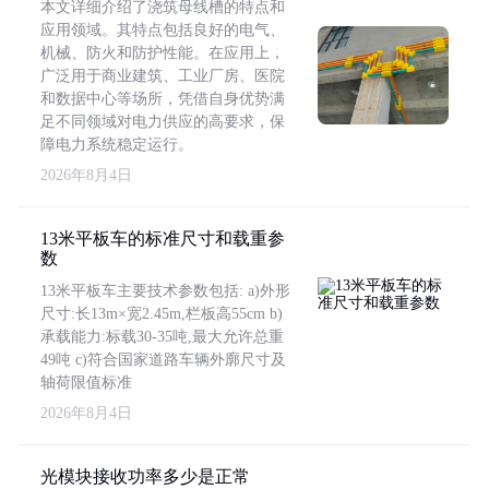
本文详细介绍了浇筑母线槽的特点和
应用领域。其特点包括良好的电气、
机械、防火和防护性能。在应用上，
广泛用于商业建筑、工业厂房、医院
和数据中心等场所，凭借自身优势满
足不同领域对电力供应的高要求，保
障电力系统稳定运行。
2026年8月4日
13米平板车的标准尺寸和载重参
数
13米平板车主要技术参数包括: a)外形
尺寸:长13m×宽2.45m,栏板高55cm b)
承载能力:标载30-35吨,最大允许总重
49吨 c)符合国家道路车辆外廓尺寸及
轴荷限值标准
2026年8月4日
光模块接收功率多少是正常