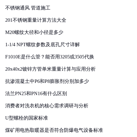
实践
不锈钢通风 管道施工
201不锈钢重量计算方法大全
M20螺纹大径和小径是多少
1-1/4 NPT螺纹参数及底孔尺寸详解
F1010E是什么管？能否用3205或3505代换
20x40x2镀锌方管单米重量计算与应用分析
抗渗混凝土中P6和P8膨胀剂分别加多少
法兰PN25和PN16有什么区别
消费者对洗衣机的核心需求调研与分析
U型螺栓的国家标准
煤矿用电热取暖器是否符合防爆电气设备标准