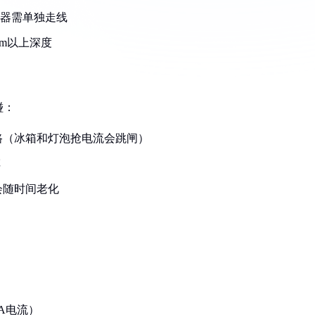
电器需单独走线
cm以上深度
碰：
路（冰箱和灯泡抢电流会跳闸）
车
会随时间老化
A电流）