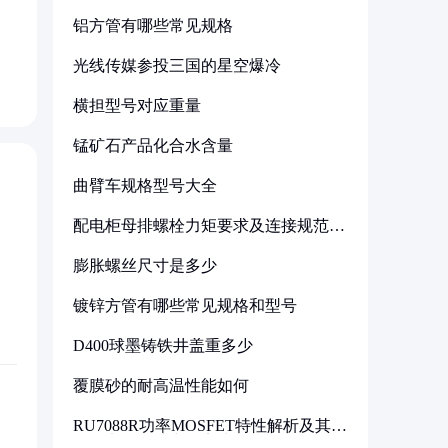
铝方管有哪些常见规格
光线传媒参投三国的星空爆冷
横担型号对应重量
锰矿石产品化合水含量
曲臂车规格型号大全
配电柜母排螺栓力矩要求及连接规范详
解
膨胀螺丝尺寸是多少
镀锌方管有哪些常见规格和型号
D400球墨铸铁井盖重多少
覆膜砂的耐高温性能如何
RU7088R功率MOSFET特性解析及其在
可调电源设计中的实践