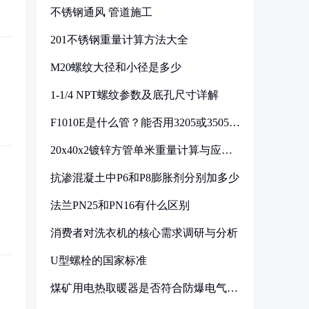
不锈钢通风 管道施工
201不锈钢重量计算方法大全
M20螺纹大径和小径是多少
1-1/4 NPT螺纹参数及底孔尺寸详解
F1010E是什么管？能否用3205或3505代
换
20x40x2镀锌方管单米重量计算与应用
分析
抗渗混凝土中P6和P8膨胀剂分别加多少
法兰PN25和PN16有什么区别
消费者对洗衣机的核心需求调研与分析
U型螺栓的国家标准
煤矿用电热取暖器是否符合防爆电气设
备标准