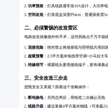
功率预留
：灯具线路通常按10A设计，大功率
空间改造
：灯座底盒深度约4cm，普通插座需5
二、必须警惕的改造雷区
电路改造就像做外科手术，这些风险点千万不能
混接危险
：绝对禁止将插座线与照明线共用回
超载预警
：2.5平方毫米电线带空调=小马拉大
绝缘细节
：裸露线头要用接线端子，胶布缠裹
三、安全改造三步走
想既安全又美观？跟着这个攻略操作：
断电验电
：关闭总闸后，用电笔二次确认无电
线路升级
：建议更换4平方毫米铜线（可承载25