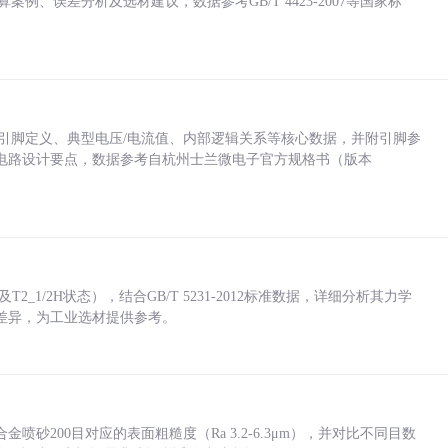
计算案例、误差分析及选材建议，数据参考GB/T 4423-2007等国家标
括各引脚定义、典型电压/电流值、内部逻辑关系等核心数据，并附引脚参
电路设计要点，数据参考自杭州士兰微电子官方规格书（版本
_1/2H状态），结合GB/T 5231-2012标准数据，详细分析其力学
差异，为工业选材提供参考。
砂200目对应的表面粗糙度（Ra 3.2-6.3μm），并对比不同目数