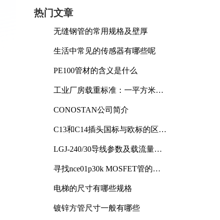
热门文章
无缝钢管的常用规格及壁厚
生活中常见的传感器有哪些呢
PE100管材的含义是什么
工业厂房载重标准：一平方米能
承受多少公斤
CONOSTAN公司简介
C13和C14插头国标与欧标的区别
及其标准解析
LGJ-240/30导线参数及载流量解
析
寻找nce01p30k MOSFET管的合
适替代型号
电梯的尺寸有哪些规格
镀锌方管尺寸一般有哪些