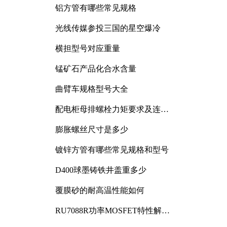
铝方管有哪些常见规格
光线传媒参投三国的星空爆冷
横担型号对应重量
锰矿石产品化合水含量
曲臂车规格型号大全
配电柜母排螺栓力矩要求及连接
规范详解
膨胀螺丝尺寸是多少
镀锌方管有哪些常见规格和型号
D400球墨铸铁井盖重多少
覆膜砂的耐高温性能如何
RU7088R功率MOSFET特性解析
及其在可调电源设计中的实践