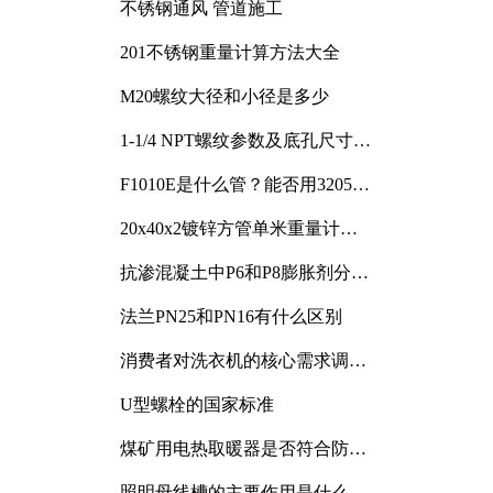
不锈钢通风 管道施工
201不锈钢重量计算方法大全
M20螺纹大径和小径是多少
1-1/4 NPT螺纹参数及底孔尺寸详
解
F1010E是什么管？能否用3205或
3505代换
20x40x2镀锌方管单米重量计算
与应用分析
抗渗混凝土中P6和P8膨胀剂分别
加多少
法兰PN25和PN16有什么区别
消费者对洗衣机的核心需求调研
与分析
U型螺栓的国家标准
煤矿用电热取暖器是否符合防爆
电气设备标准
照明母线槽的主要作用是什么