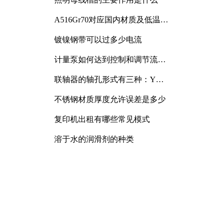
A516Gr70对应国内材质及低温冲
击要求解析
镀镍钢带可以过多少电流
计量泵如何达到控制和调节流量
的目的
联轴器的轴孔形式有三种：Y
型、J型、Z型
不锈钢材质厚度允许误差是多少
复印机出租有哪些常见模式
溶于水的润滑剂的种类