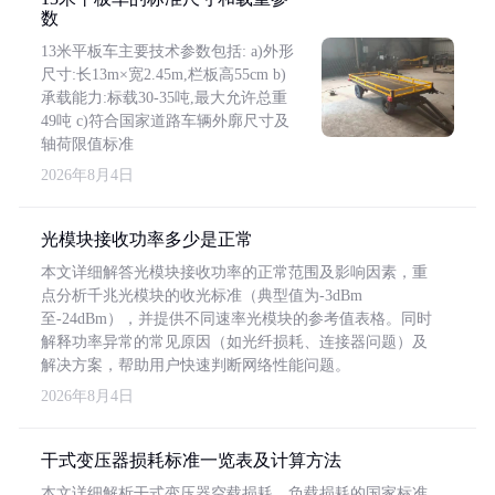
数
13米平板车主要技术参数包括: a)外形
尺寸:长13m×宽2.45m,栏板高55cm b)
承载能力:标载30-35吨,最大允许总重
49吨 c)符合国家道路车辆外廓尺寸及
轴荷限值标准
2026年8月4日
光模块接收功率多少是正常
本文详细解答光模块接收功率的正常范围及影响因素，重
点分析千兆光模块的收光标准（典型值为-3dBm
至-24dBm），并提供不同速率光模块的参考值表格。同时
解释功率异常的常见原因（如光纤损耗、连接器问题）及
解决方案，帮助用户快速判断网络性能问题。
2026年8月4日
干式变压器损耗标准一览表及计算方法
本文详细解析干式变压器空载损耗、负载损耗的国家标准