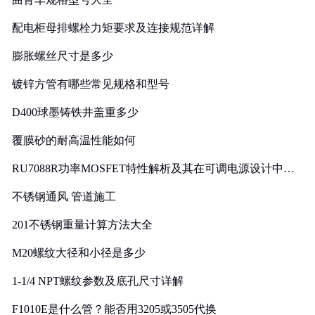
配电柜母排螺栓力矩要求及连接规范详解
膨胀螺丝尺寸是多少
镀锌方管有哪些常见规格和型号
D400球墨铸铁井盖重多少
覆膜砂的耐高温性能如何
RU7088R功率MOSFET特性解析及其在可调电源设计中的
实践
不锈钢通风 管道施工
201不锈钢重量计算方法大全
M20螺纹大径和小径是多少
1-1/4 NPT螺纹参数及底孔尺寸详解
F1010E是什么管？能否用3205或3505代换