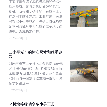
本文详细介绍了浇筑母线槽的特点和
应用领域。其特点包括良好的电气、
机械、防火和防护性能。在应用上，
广泛用于商业建筑、工业厂房、医院
和数据中心等场所，凭借自身优势满
足不同领域对电力供应的高要求，保
障电力系统稳定运行。
2026年8月4日
13米平板车的标准尺寸和载重参
数
13米平板车主要技术参数包括: a)外形
尺寸:长13m×宽2.45m,栏板高55cm b)
承载能力:标载30-35吨,最大允许总重
49吨 c)符合国家道路车辆外廓尺寸及
轴荷限值标准
2026年8月4日
光模块接收功率多少是正常