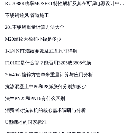
RU7088R功率MOSFET特性解析及其在可调电源设计中的
实践
不锈钢通风 管道施工
201不锈钢重量计算方法大全
M20螺纹大径和小径是多少
1-1/4 NPT螺纹参数及底孔尺寸详解
F1010E是什么管？能否用3205或3505代换
20x40x2镀锌方管单米重量计算与应用分析
抗渗混凝土中P6和P8膨胀剂分别加多少
法兰PN25和PN16有什么区别
消费者对洗衣机的核心需求调研与分析
U型螺栓的国家标准