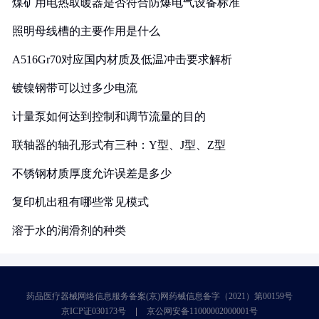
煤矿用电热取暖器是否符合防爆电气设备标准
照明母线槽的主要作用是什么
A516Gr70对应国内材质及低温冲击要求解析
镀镍钢带可以过多少电流
计量泵如何达到控制和调节流量的目的
联轴器的轴孔形式有三种：Y型、J型、Z型
不锈钢材质厚度允许误差是多少
复印机出租有哪些常见模式
溶于水的润滑剂的种类
药品医疗器械网络信息服务备案(京)网药械信息备字（2021）第00159号
京ICP证030173号
京公网安备11000002000001号